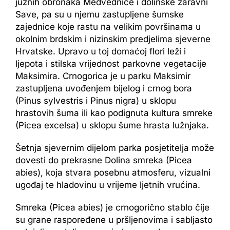
južnih obronaka Medvednice i dolinske zaravni
Save, pa su u njemu zastupljene šumske
zajednice koje rastu na velikim površinama u
okolnim brdskim i nizinskim predjelima sjeverne
Hrvatske. Upravo u toj domaćoj flori leži i
ljepota i stilska vrijednost parkovne vegetacije
Maksimira. Crnogorica je u parku Maksimir
zastupljena uvođenjem bijelog i crnog bora
(Pinus sylvestris i Pinus nigra) u sklopu
hrastovih šuma ili kao podignuta kultura smreke
(Picea excelsa) u sklopu šume hrasta lužnjaka.
Šetnja sjevernim dijelom parka posjetitelja može
dovesti do prekrasne Dolina smreka (Picea
abies), koja stvara posebnu atmosferu, vizualni
ugođaj te hladovinu u vrijeme ljetnih vrućina.
Smreka (Picea abies) je crnogorično stablo čije
su grane raspoređene u pršljenovima i sabljasto