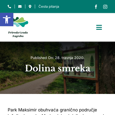
Skip
|
|
|
Česta pitanja
to
Open toolbar
content
Toggl
Navig
NASLOVNICA
O NAMA
Published On: 28. travnja 2020.
Dolina smreka
O PARKU
ZAŠTIĆENA PODRUČJA
EDU. CENTAR
INFO
Park Maksimir obuhvaća granično područje
Traži...