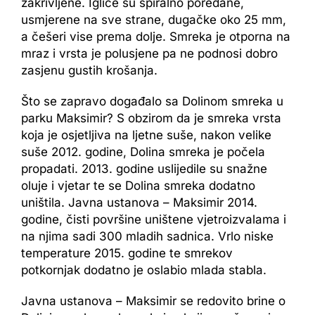
zakrivljene. Iglice su spiralno poredane,
usmjerene na sve strane, dugačke oko 25 mm,
a češeri vise prema dolje. Smreka je otporna na
mraz i vrsta je polusjene pa ne podnosi dobro
zasjenu gustih krošanja.
Što se zapravo događalo sa Dolinom smreka u
parku Maksimir? S obzirom da je smreka vrsta
koja je osjetljiva na ljetne suše, nakon velike
suše 2012. godine, Dolina smreka je počela
propadati. 2013. godine uslijedile su snažne
oluje i vjetar te se Dolina smreka dodatno
uništila. Javna ustanova – Maksimir 2014.
godine, čisti površine uništene vjetroizvalama i
na njima sadi 300 mladih sadnica. Vrlo niske
temperature 2015. godine te smrekov
potkornjak dodatno je oslabio mlada stabla.
Javna ustanova – Maksimir se redovito brine o