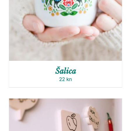
Šalica
22
kn