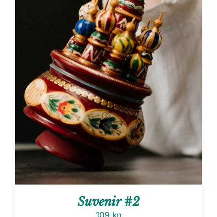
Suvenir #2
109
kn