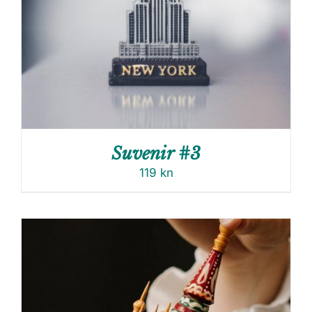
Suvenir #3
119
kn