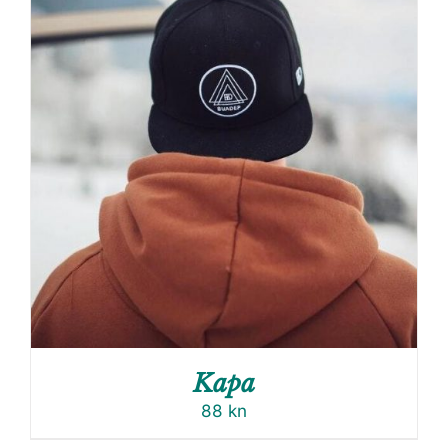
Kapa
88
kn