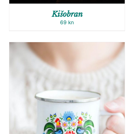
Kišobran
69
kn