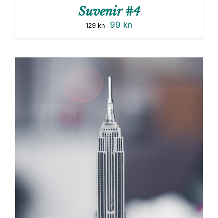
Suvenir #4
99
kn
129
kn