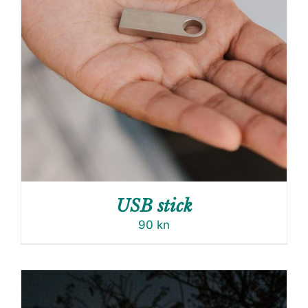
USB stick
90
kn