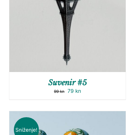
Suvenir #5
79
kn
99
kn
Sniženje!