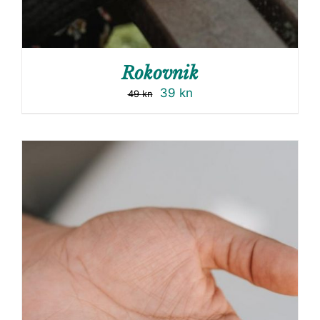
Rokovnik
39
kn
49
kn