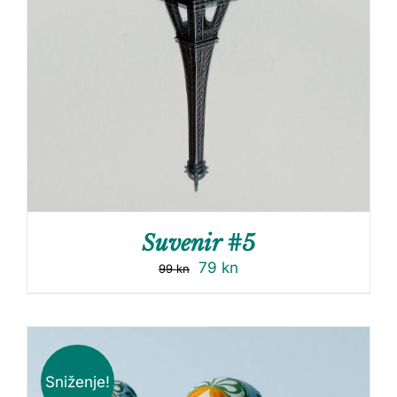
Suvenir #5
79
kn
99
kn
Sniženje!