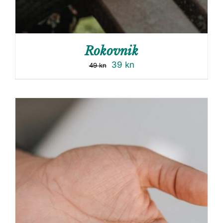
Rokovnik
39
kn
49
kn