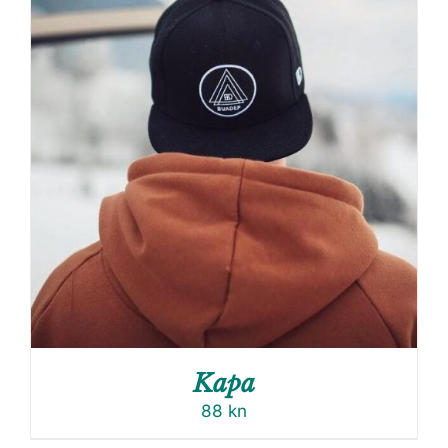
Kapa
88
kn