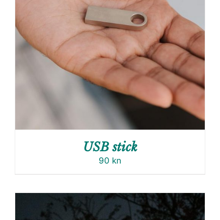
USB stick
90
kn