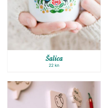
Šalica
22
kn