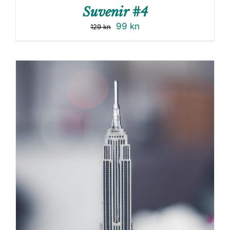
Suvenir #4
99
kn
129
kn