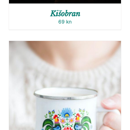
Kišobran
69
kn