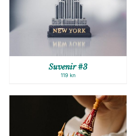
Suvenir #3
119
kn