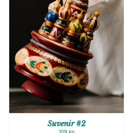
Suvenir #2
109
kn