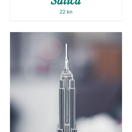
Šalica
22
kn