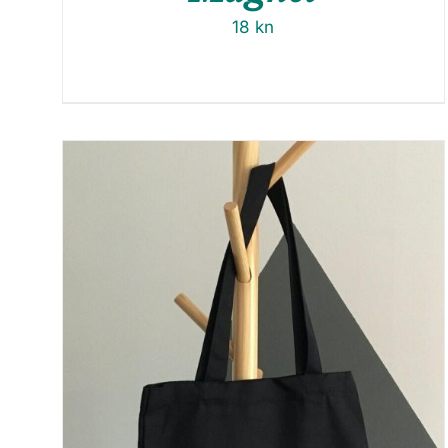
18
kn