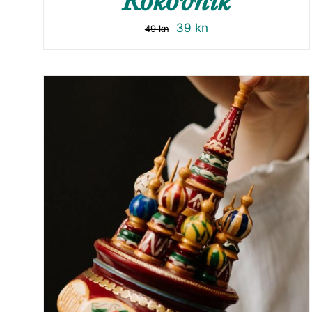
Rokovnik
39
kn
49
kn