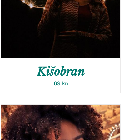
Kišobran
69
kn