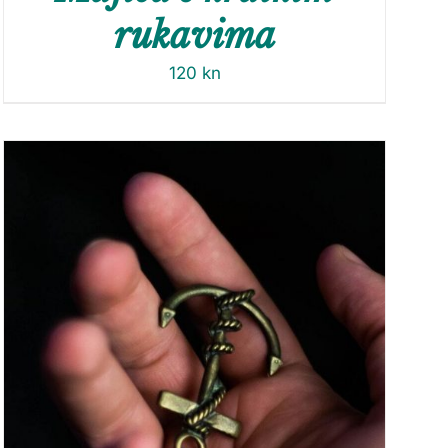
rukavima
120
kn