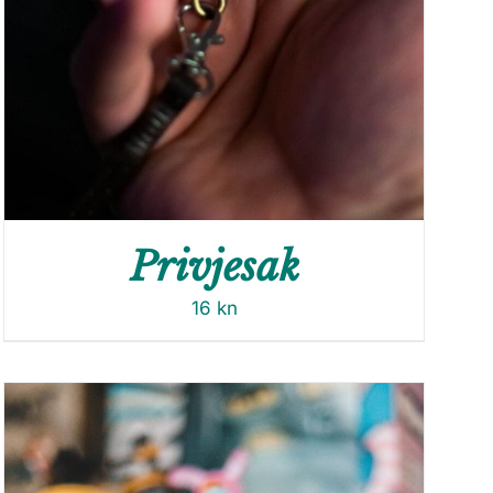
Privjesak
16
kn