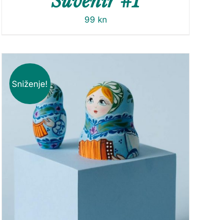
Suvenir #1
99
kn
Sniženje!