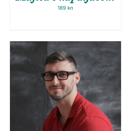
189
kn