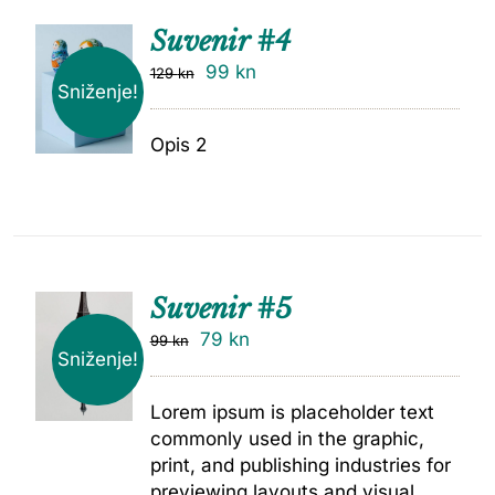
Suvenir #4
99
kn
129
kn
Sniženje!
Opis 2
Suvenir #5
79
kn
99
kn
Sniženje!
Lorem ipsum is placeholder text
commonly used in the graphic,
print, and publishing industries for
previewing layouts and visual