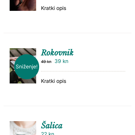
Kratki opis
Rokovnik
39
kn
49
kn
Sniženje!
Kratki opis
Šalica
22
kn