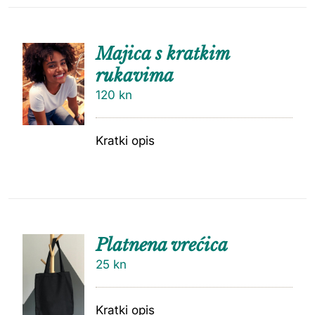
Majica s kratkim
rukavima
120
kn
Kratki opis
Platnena vrećica
25
kn
Kratki opis