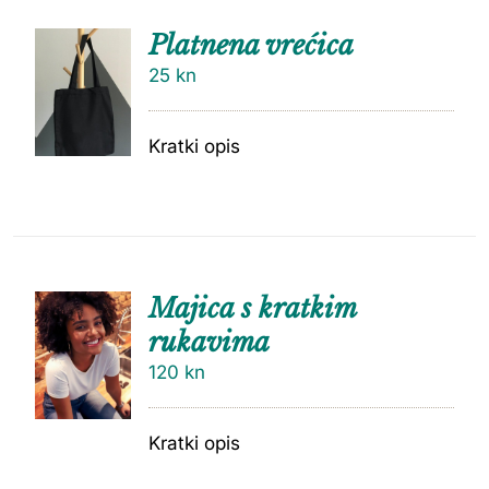
Platnena vrećica
25
kn
Kratki opis
Majica s kratkim
rukavima
120
kn
Kratki opis