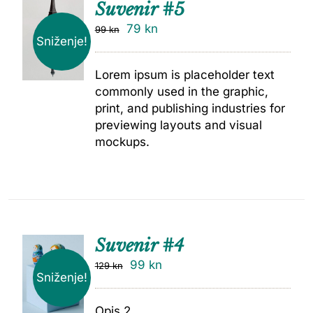
Suvenir #5
79
kn
99
kn
Sniženje!
Lorem ipsum is placeholder text
commonly used in the graphic,
print, and publishing industries for
previewing layouts and visual
mockups.
Suvenir #4
99
kn
129
kn
Sniženje!
Opis 2