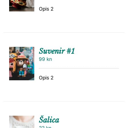
Opis 2
Suvenir #1
99
kn
Opis 2
Šalica
22
kn