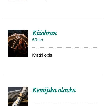
Kišobran
69
kn
Kratki opis
Kemijska olovka