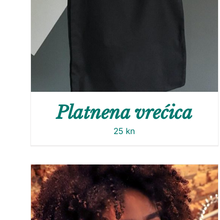
Platnena vrećica
25
kn