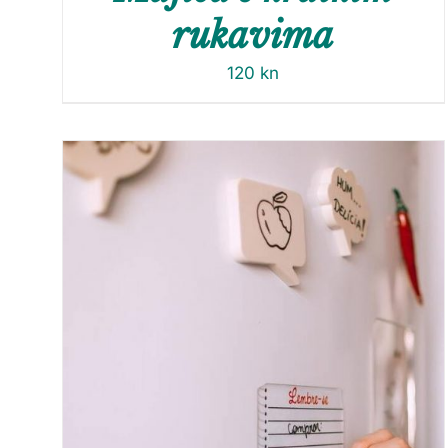
rukavima
120
kn