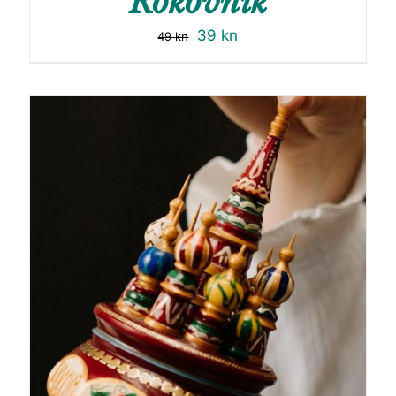
Rokovnik
39
kn
49
kn