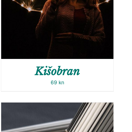
Kišobran
69
kn