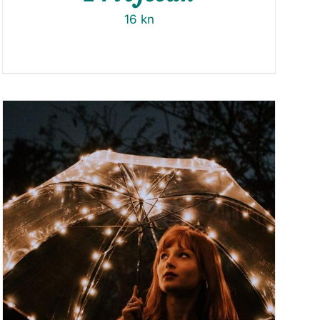
16
kn