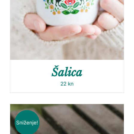
Šalica
22
kn
Sniženje!