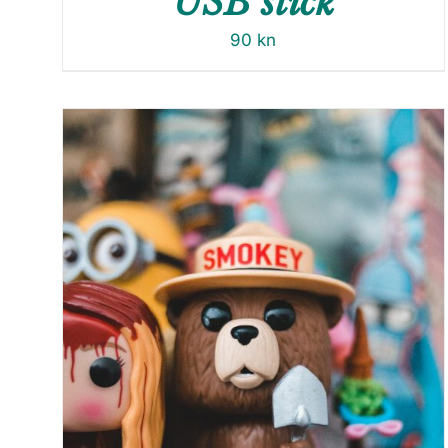
USB stick
90
kn