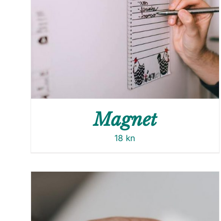
Magnet
18
kn