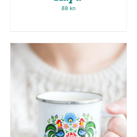
88
kn