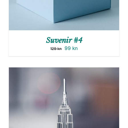
Suvenir #4
99
kn
129
kn