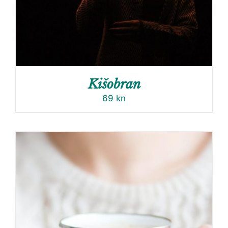
Kišobran
69
kn