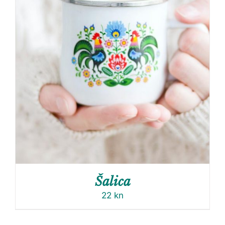
Šalica
22
kn