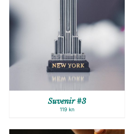
Suvenir #3
119
kn