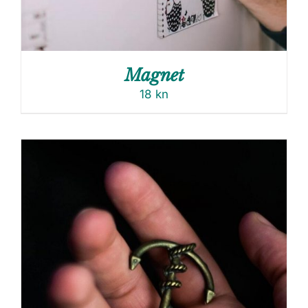
Magnet
18
kn