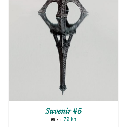
Suvenir #5
79
kn
99
kn