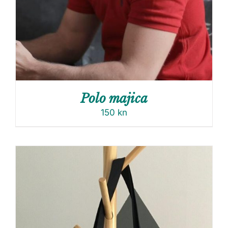
Polo majica
150
kn