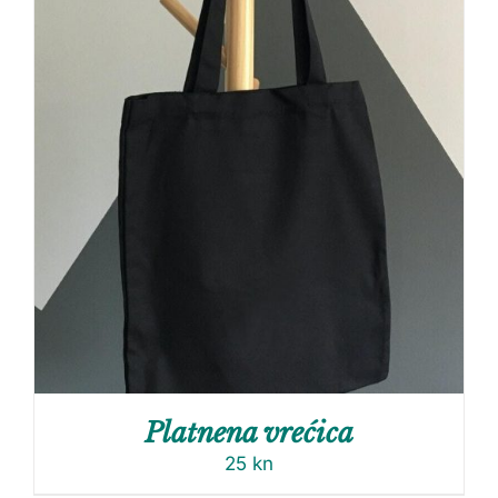
Platnena vrećica
25
kn