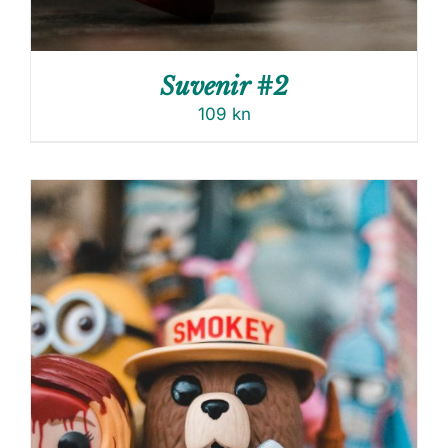
Suvenir #2
109
kn