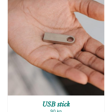
USB stick
90
kn