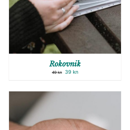
Rokovnik
39
kn
49
kn