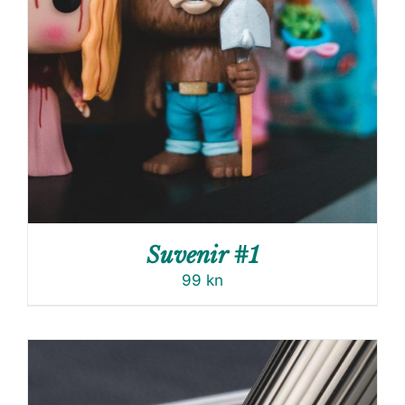
Suvenir #1
99
kn