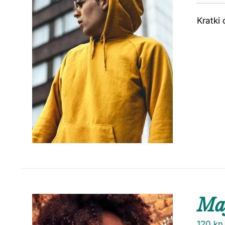
Kratki 
Maj
120
kn