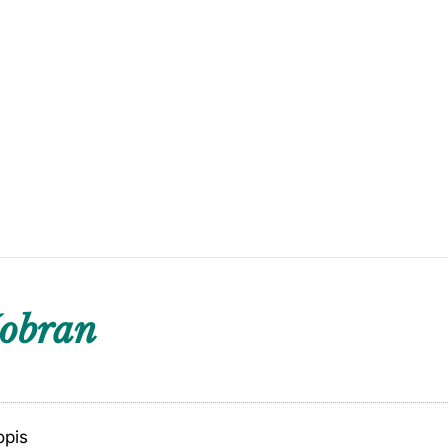
šobran
opis