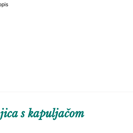
opis
ica s kapuljačom