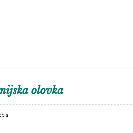
ijska olovka
opis