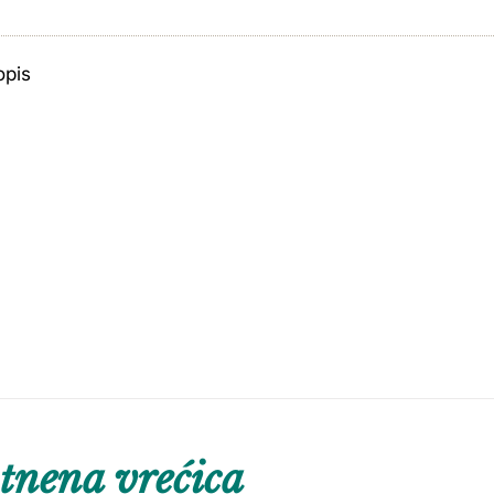
opis
tnena vrećica