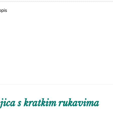
opis
ica s kratkim rukavima