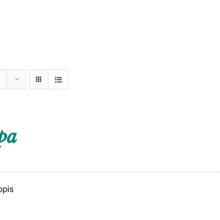
pa
opis