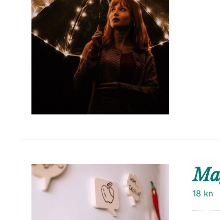
Ma
18
kn