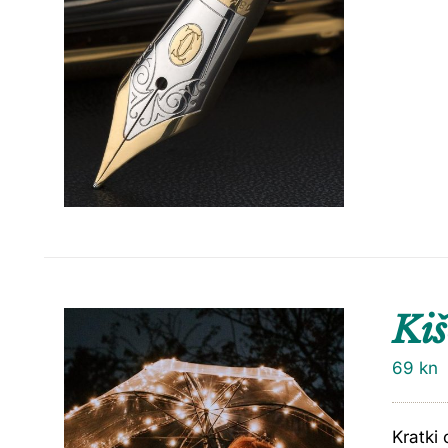
Ki
69
kn
Kratki 