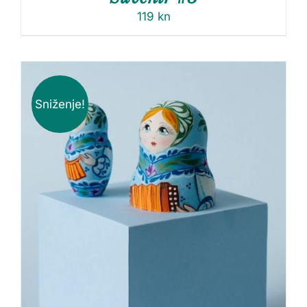
119
kn
Sniženje!