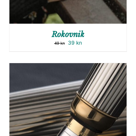
Rokovnik
39
kn
49
kn