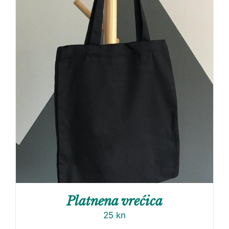
Platnena vrećica
25
kn