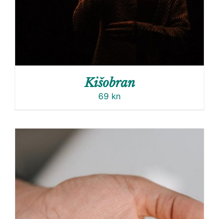
Kišobran
69
kn