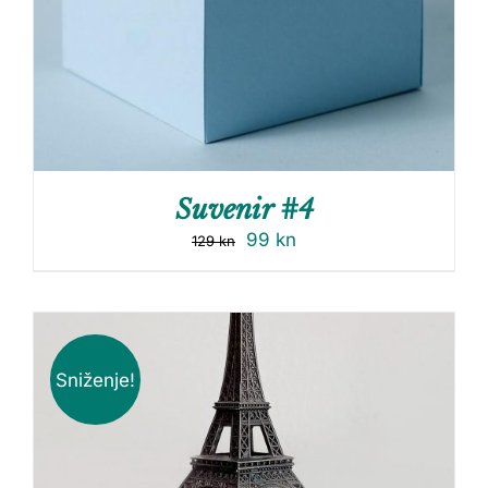
Suvenir #4
99
kn
129
kn
Sniženje!