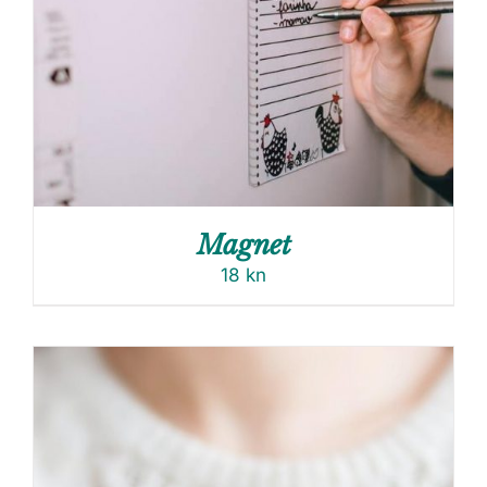
Magnet
18
kn