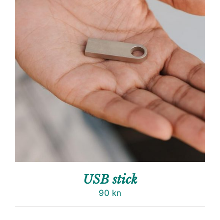
USB stick
90
kn