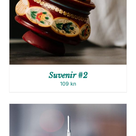
Suvenir #2
109
kn