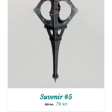
Suvenir #5
79
kn
99
kn