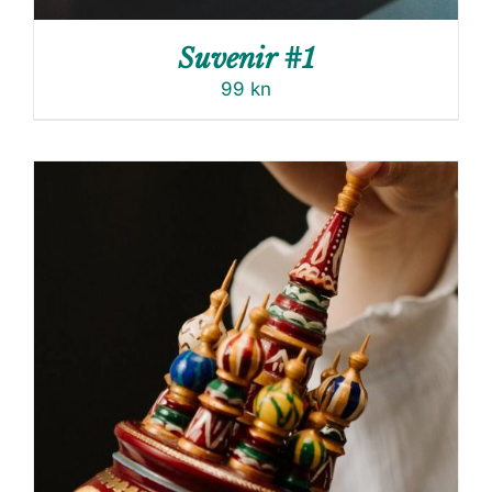
Suvenir #1
99
kn