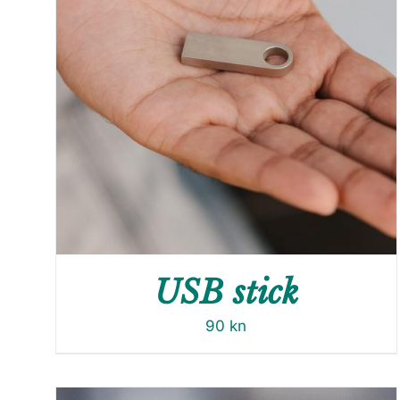
USB stick
90
kn