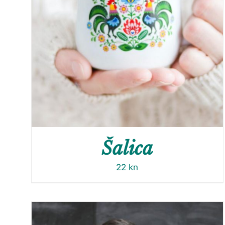
Šalica
22
kn