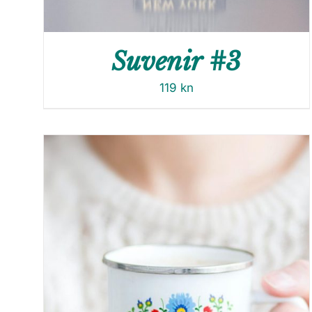
Suvenir #3
119
kn