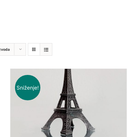
zvoda
Sniženje!