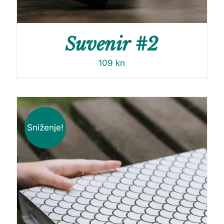
Suvenir #2
109
kn
Sniženje!