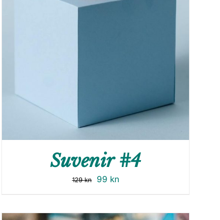
Suvenir #4
99
kn
129
kn