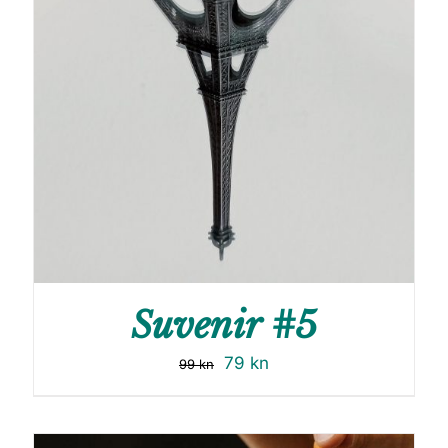
Suvenir #5
79
kn
99
kn