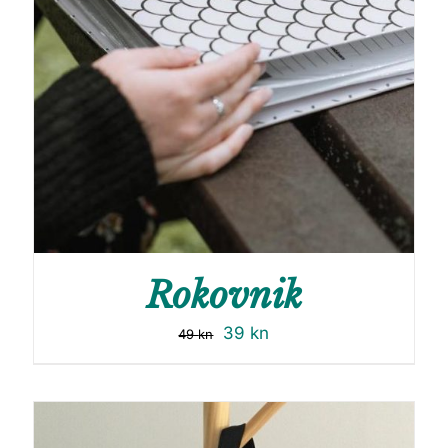
Rokovnik
39
kn
49
kn