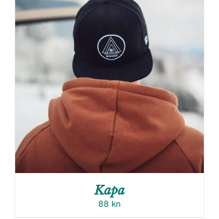
Kapa
88
kn