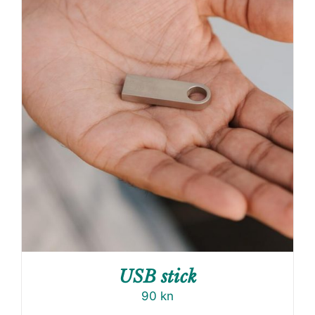
USB stick
90
kn