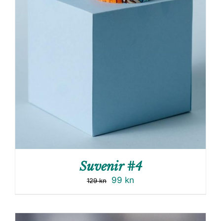
Suvenir #4
99
kn
129
kn