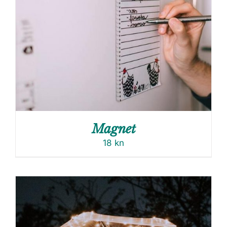
Magnet
18
kn