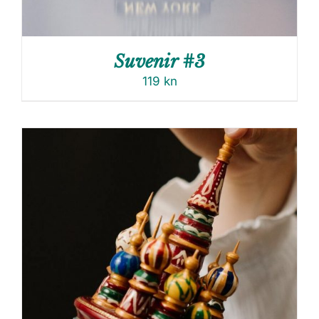
Suvenir #3
119
kn