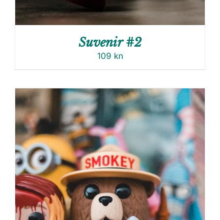
Suvenir #2
109
kn