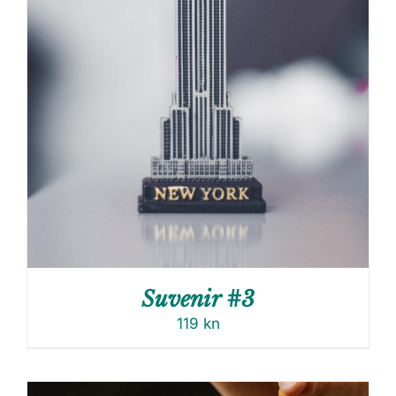
Suvenir #3
119
kn