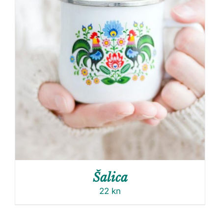
Šalica
22
kn