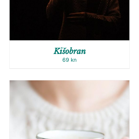
Kišobran
69
kn