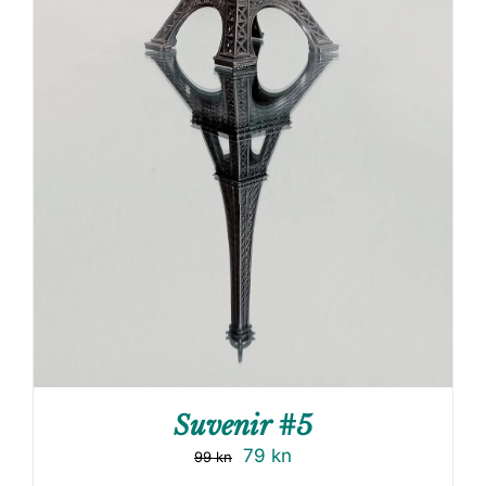
Suvenir #5
79
kn
99
kn