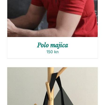
Polo majica
150
kn