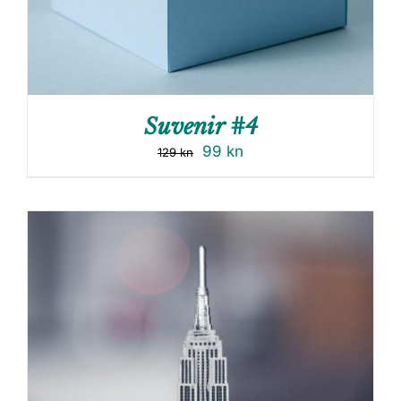
Suvenir #4
99
kn
129
kn