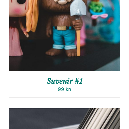
Suvenir #1
99
kn