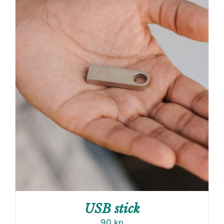
USB stick
90
kn