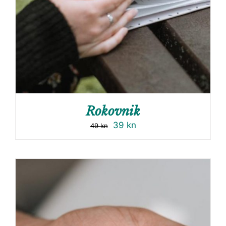
Rokovnik
39
kn
49
kn