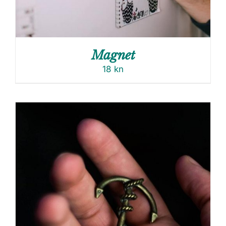
Magnet
18
kn