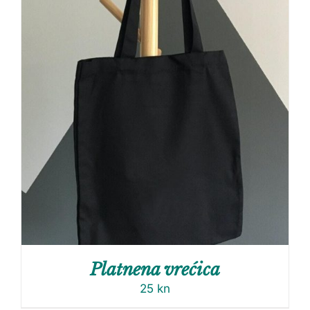
Platnena vrećica
25
kn