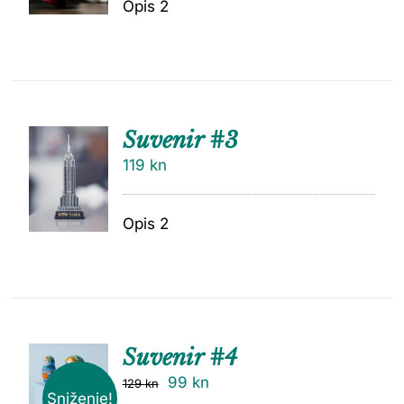
Opis 2
Suvenir #3
119
kn
Opis 2
Suvenir #4
99
kn
129
kn
Sniženje!