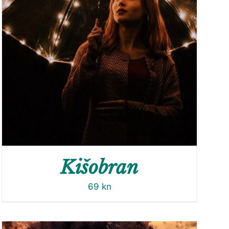
Kišobran
69
kn