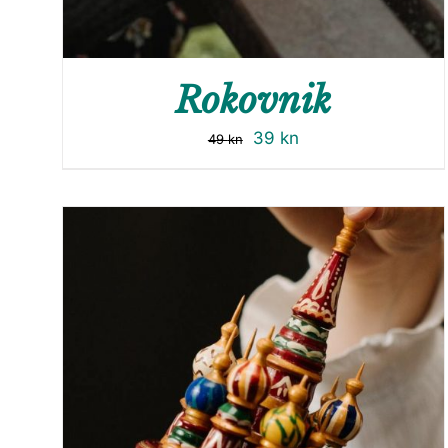
Rokovnik
39
kn
49
kn