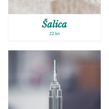
Šalica
22
kn