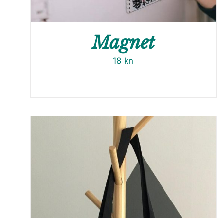
Magnet
18
kn