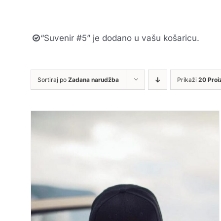
“Suvenir #5” je dodano u vašu košaricu.
Sortiraj po
Zadana narudžba
Prikaži
20 Proi