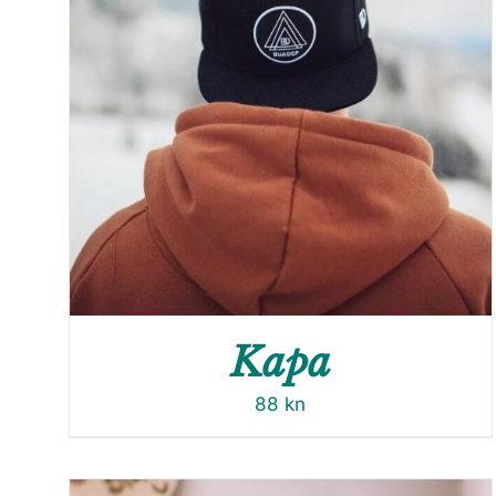
Kapa
88
kn