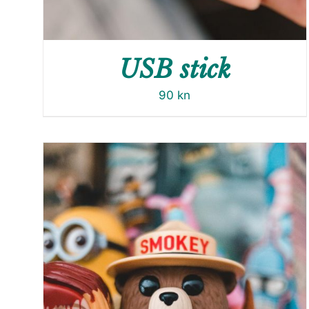
USB stick
90
kn