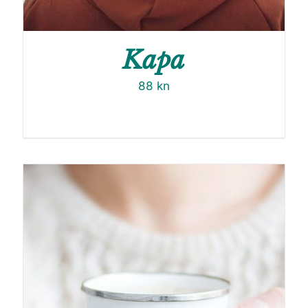
Kapa
88
kn