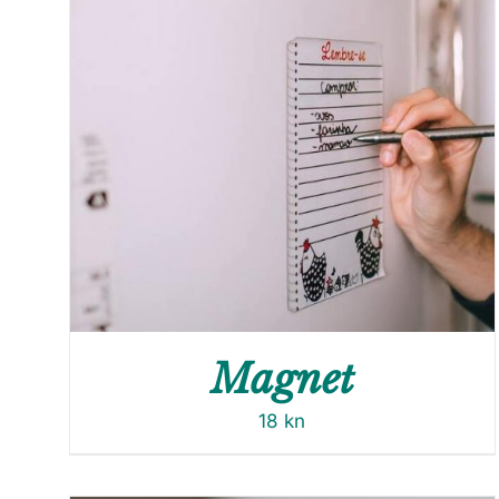
Magnet
18
kn