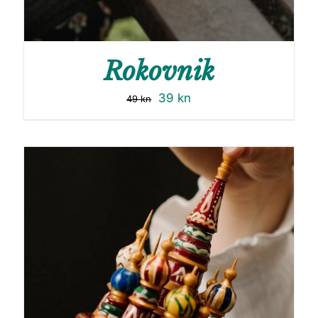
Rokovnik
39
kn
49
kn