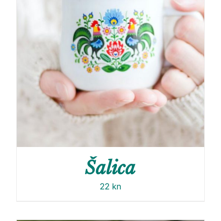
Šalica
22
kn