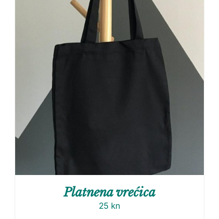
Platnena vrećica
25
kn