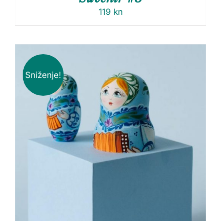
119
kn
Sniženje!