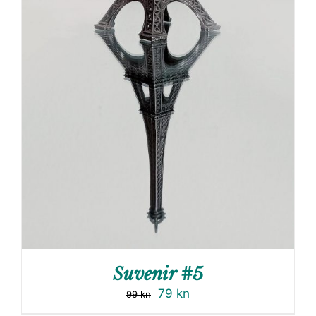
Suvenir #5
79
kn
99
kn