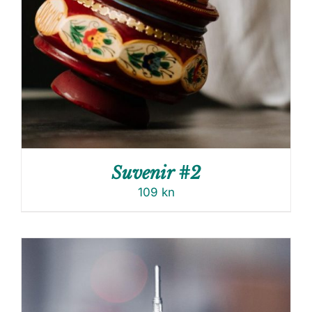
Suvenir #2
109
kn