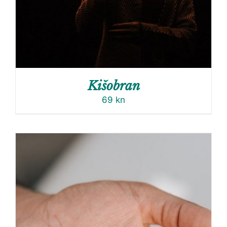
Kišobran
69
kn