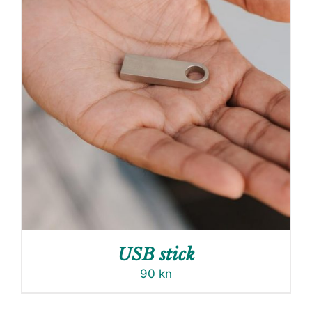
USB stick
90
kn