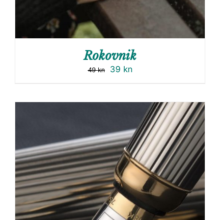
Rokovnik
39
kn
49
kn