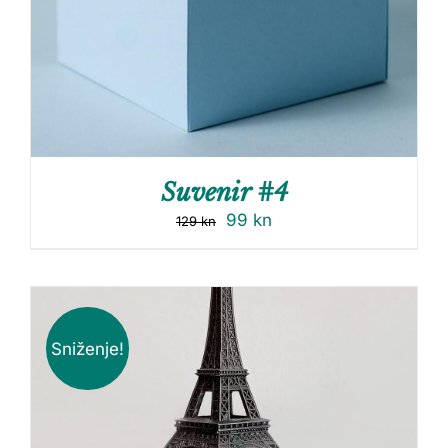
Suvenir #4
99
kn
129
kn
Sniženje!