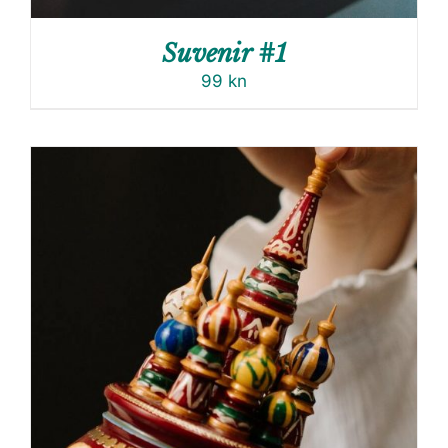
Suvenir #1
99
kn