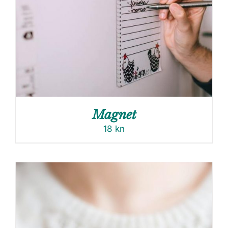
Magnet
18
kn