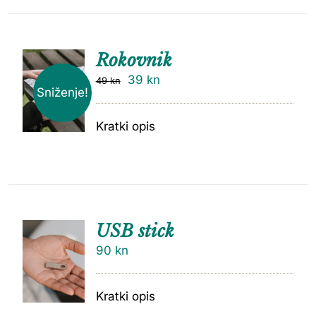
Rokovnik
39
kn
49
kn
Sniženje!
Kratki opis
USB stick
90
kn
Kratki opis