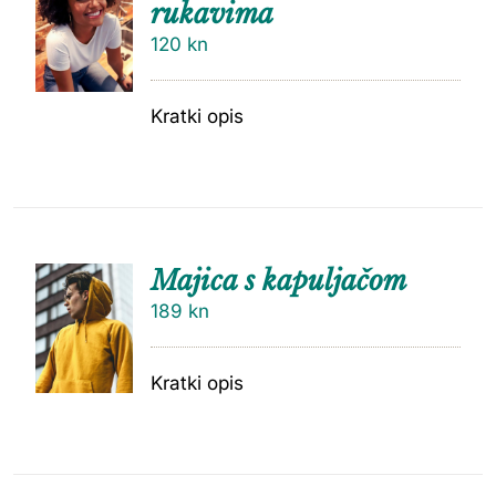
rukavima
120
kn
Kratki opis
Majica s kapuljačom
189
kn
Kratki opis