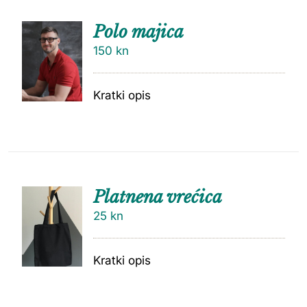
Polo majica
150
kn
Kratki opis
Platnena vrećica
25
kn
Kratki opis