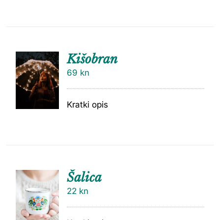
Kišobran
69
kn
Kratki opis
Šalica
22
kn