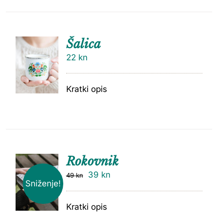
Šalica
22
kn
Kratki opis
Rokovnik
39
kn
49
kn
Sniženje!
Kratki opis