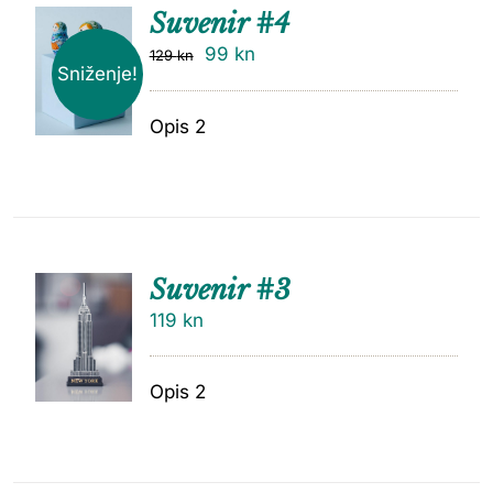
Suvenir #4
99
kn
129
kn
Sniženje!
Opis 2
Suvenir #3
119
kn
Opis 2