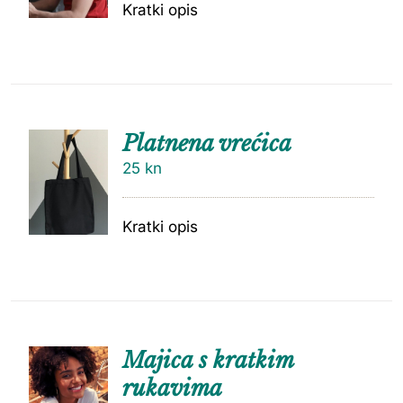
Kratki opis
Platnena vrećica
25
kn
Kratki opis
Majica s kratkim
rukavima