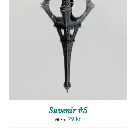
Suvenir #5
79
kn
99
kn