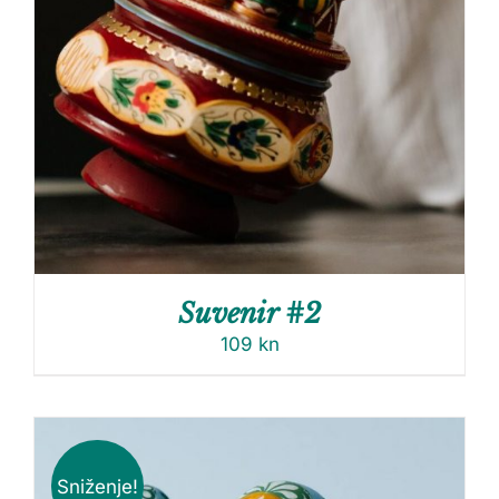
Suvenir #2
109
kn
Sniženje!