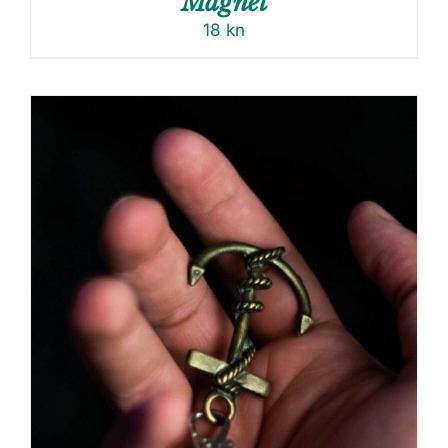
Magnet
18
kn