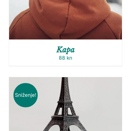
Kapa
88
kn
Sniženje!