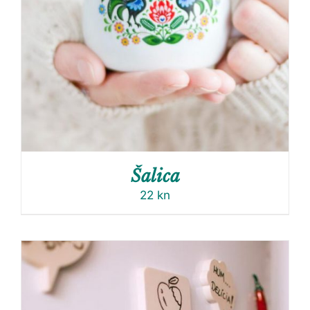
Šalica
22
kn