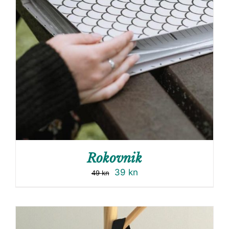
Rokovnik
39
kn
49
kn