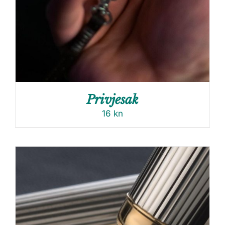
Privjesak
16
kn