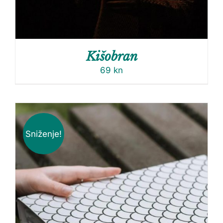
Kišobran
69
kn
Sniženje!