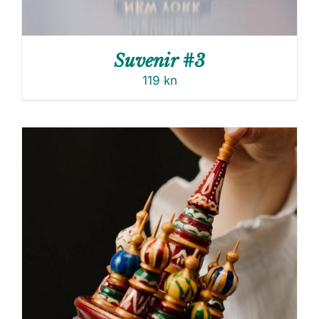
Suvenir #3
119
kn