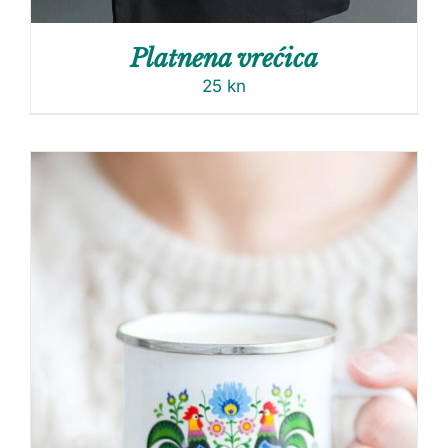
Platnena vrećica
25
kn