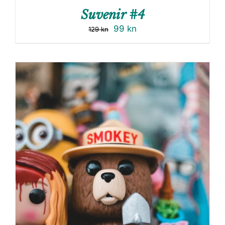
Suvenir #4
99
kn
129
kn