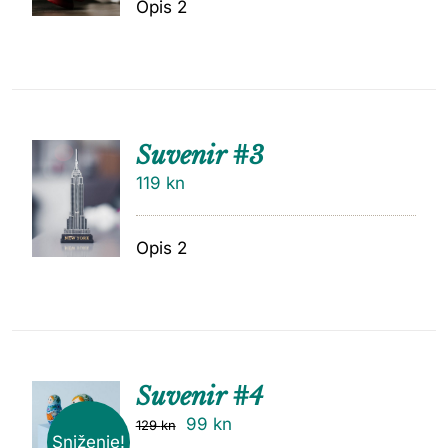
Opis 2
Suvenir #3
119
kn
Opis 2
Suvenir #4
99
kn
129
kn
Sniženje!