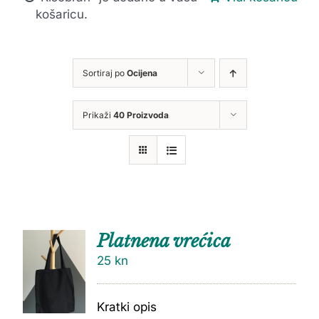
košaricu.
Sortiraj po
Ocijena
Prikaži
40 Proizvoda
Platnena vrećica
25
kn
Kratki opis