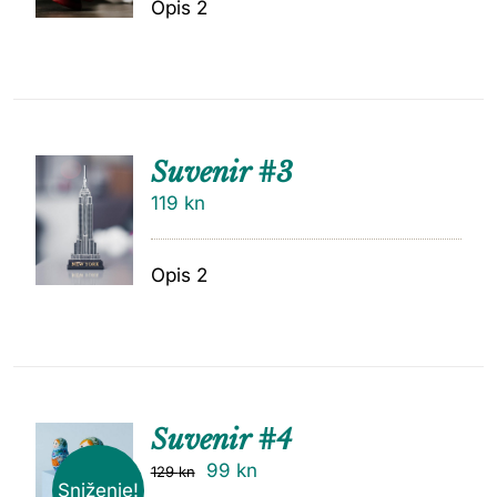
Opis 2
Suvenir #3
119
kn
Opis 2
Suvenir #4
99
kn
129
kn
Sniženje!