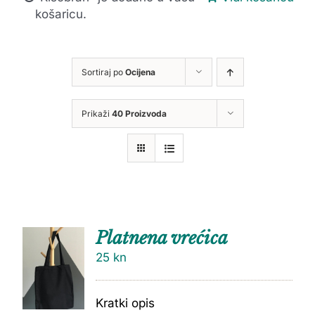
košaricu.
Sortiraj po
Ocijena
Prikaži
40 Proizvoda
Platnena vrećica
25
kn
Kratki opis