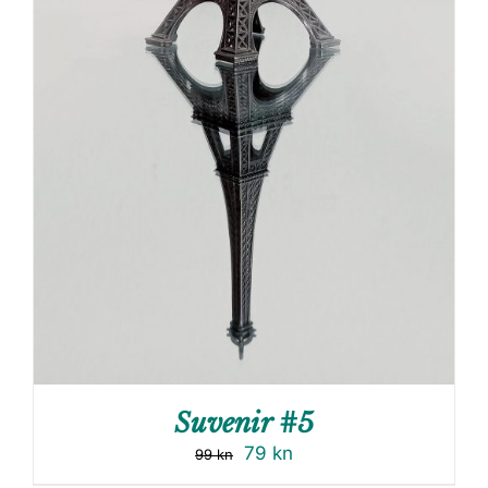
Suvenir #5
79
kn
99
kn