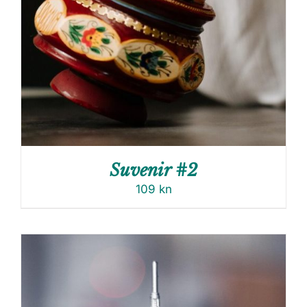
Suvenir #2
109
kn