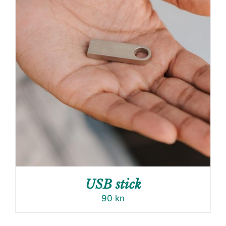
USB stick
90
kn