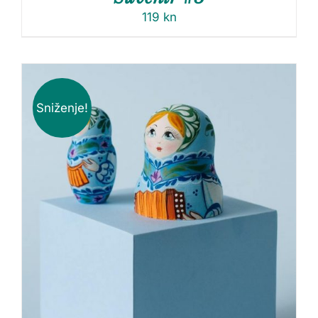
119
kn
Sniženje!