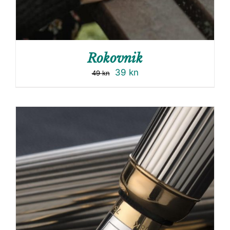
Rokovnik
39
kn
49
kn