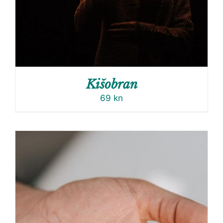
Kišobran
69
kn