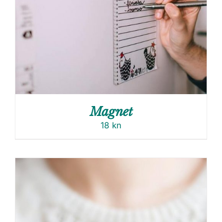
Magnet
18
kn