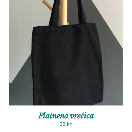
Platnena vrećica
25
kn