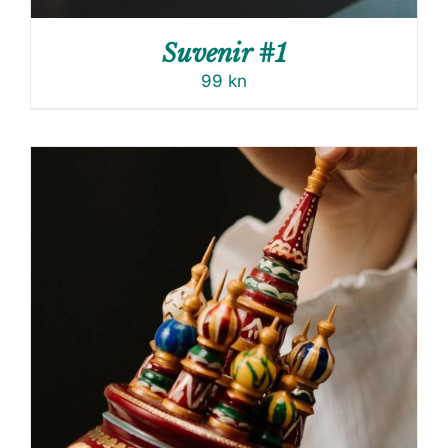
Suvenir #1
99
kn