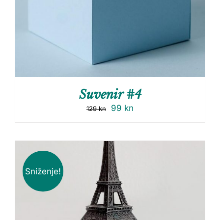
Suvenir #4
99
kn
129
kn
Sniženje!