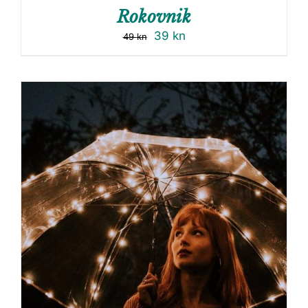
Rokovnik
39
kn
49
kn