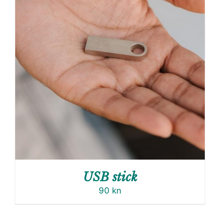
USB stick
90
kn