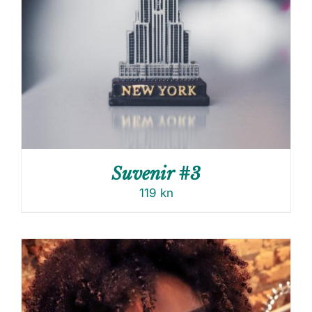
Suvenir #3
119
kn