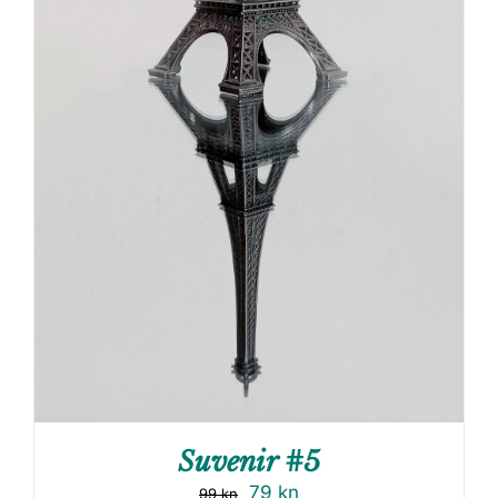
Suvenir #5
79
kn
99
kn