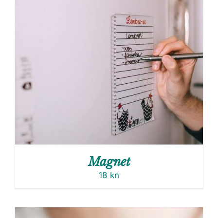
Magnet
18
kn