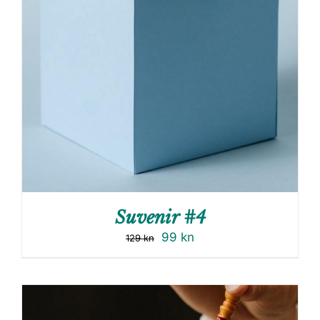
Suvenir #4
99
kn
129
kn