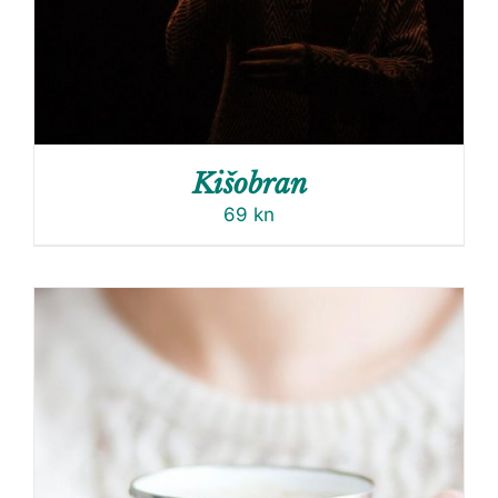
Kišobran
69
kn