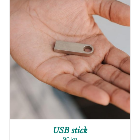
USB stick
90
kn