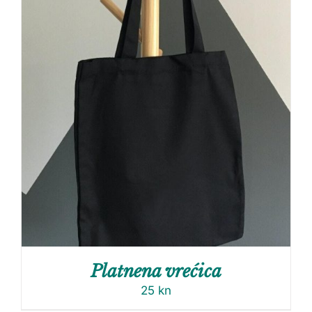
Platnena vrećica
25
kn