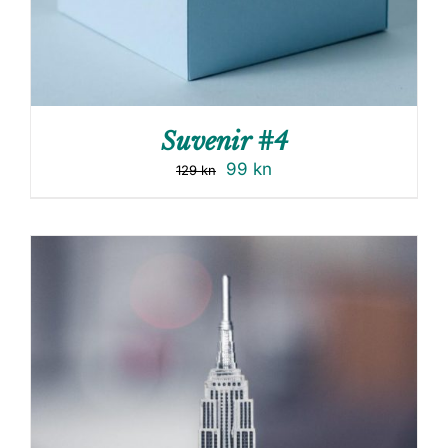
Suvenir #4
99
kn
129
kn