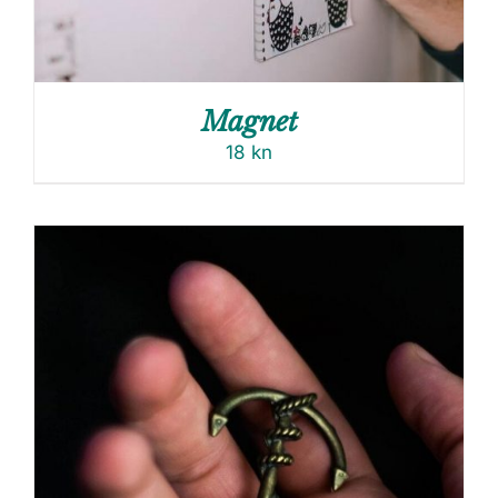
Magnet
18
kn