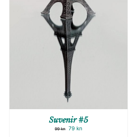
Suvenir #5
79
kn
99
kn