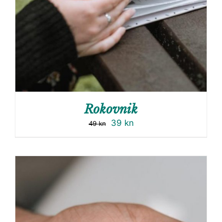
Rokovnik
39
kn
49
kn