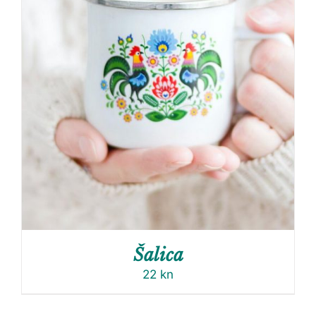
Šalica
22
kn