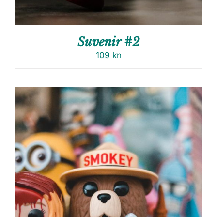
Suvenir #2
109
kn