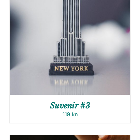
Suvenir #3
119
kn