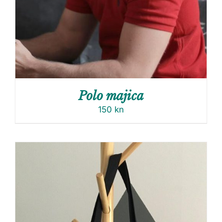
Polo majica
150
kn