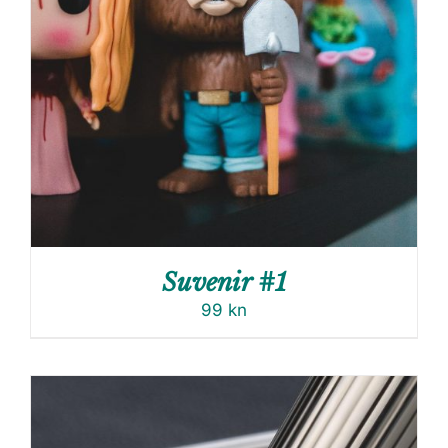
Suvenir #1
99
kn