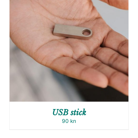
USB stick
90
kn