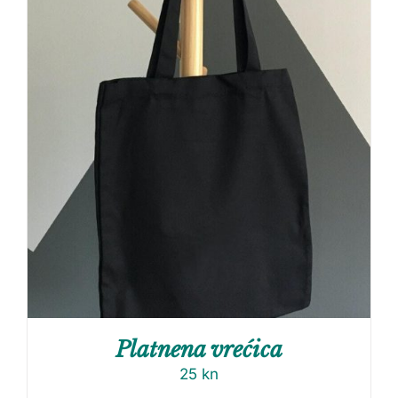
Platnena vrećica
25
kn