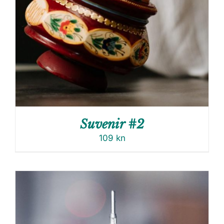
Suvenir #2
109
kn