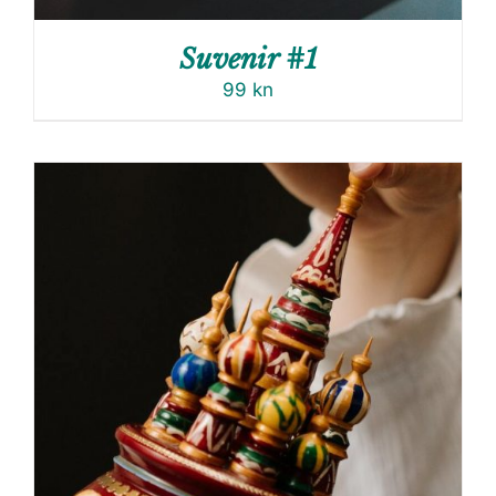
Suvenir #1
99
kn