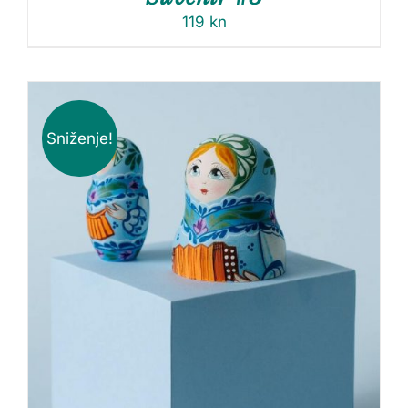
119
kn
Sniženje!