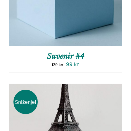
Suvenir #4
99
kn
129
kn
Sniženje!