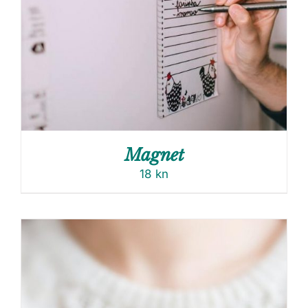
Magnet
18
kn