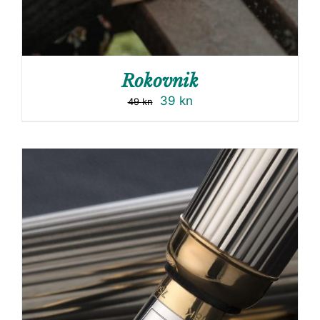
Rokovnik
39
kn
49
kn