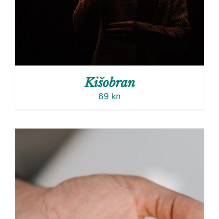
Kišobran
69
kn