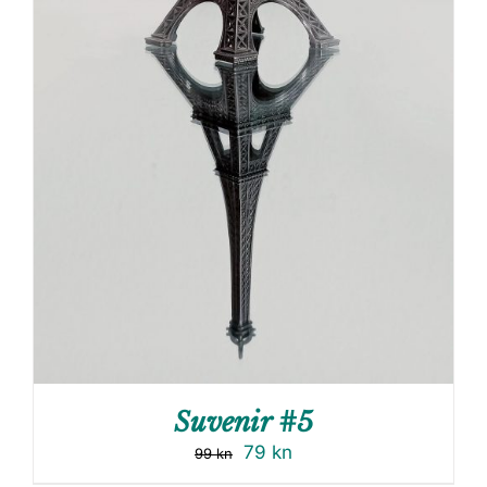
Suvenir #5
79
kn
99
kn