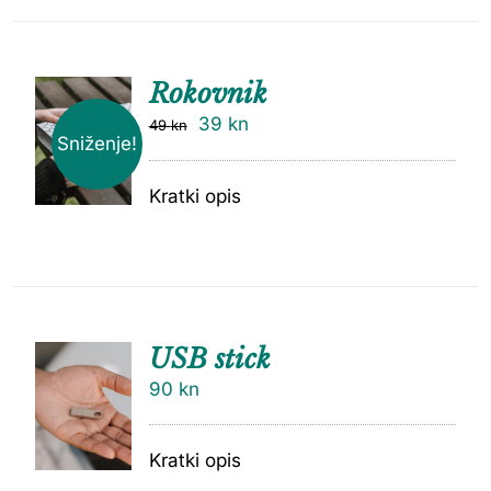
Rokovnik
39
kn
49
kn
Sniženje!
Kratki opis
USB stick
90
kn
Kratki opis