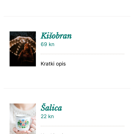
Kišobran
69
kn
Kratki opis
Šalica
22
kn