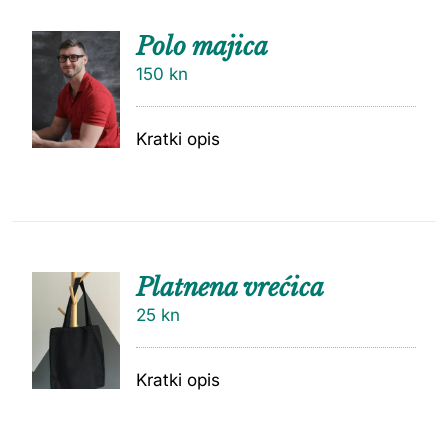
Polo majica
150
kn
Kratki opis
Platnena vrećica
25
kn
Kratki opis