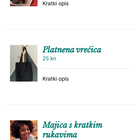
Kratki opis
Platnena vrećica
25
kn
Kratki opis
Majica s kratkim
rukavima