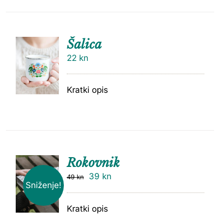
Šalica
22
kn
Kratki opis
Rokovnik
39
kn
49
kn
Sniženje!
Kratki opis