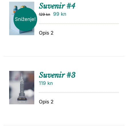
Suvenir #4
99
kn
129
kn
Sniženje!
Opis 2
Suvenir #3
119
kn
Opis 2