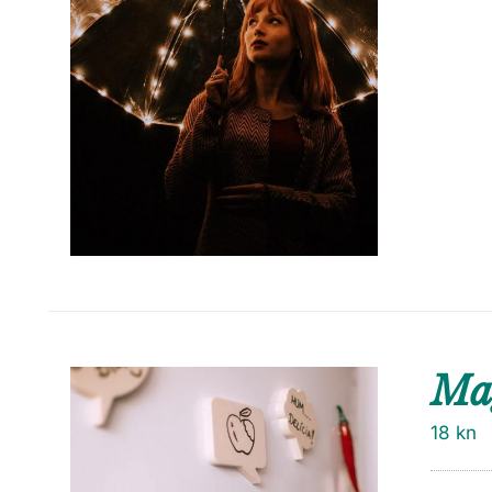
Ma
18
kn