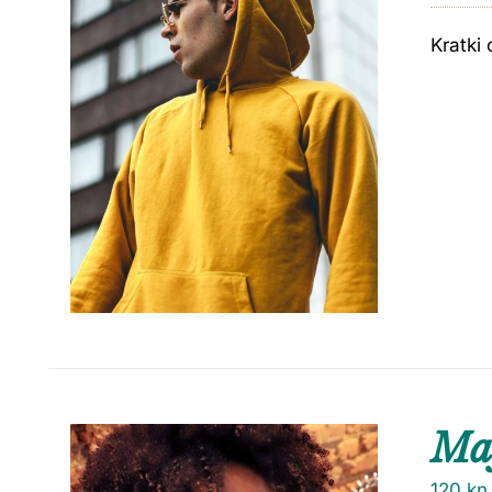
Kratki 
Maj
120
kn