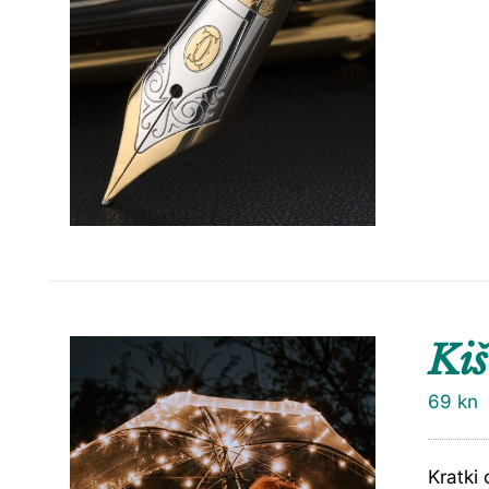
Ki
69
kn
Kratki 