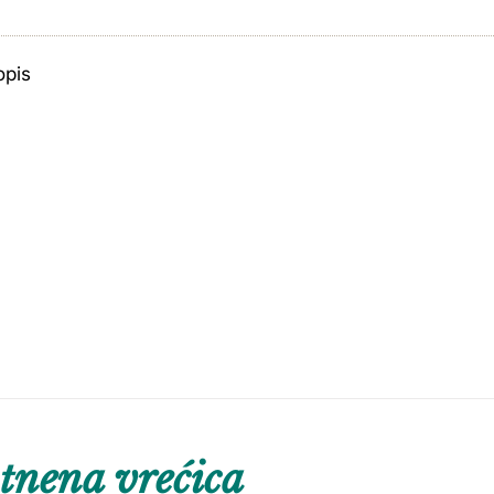
opis
tnena vrećica