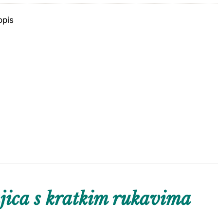
opis
ica s kratkim rukavima