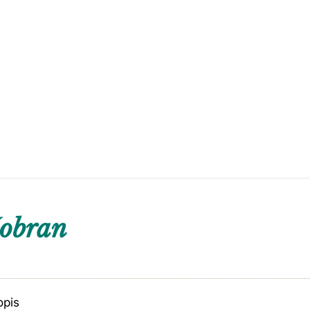
šobran
opis