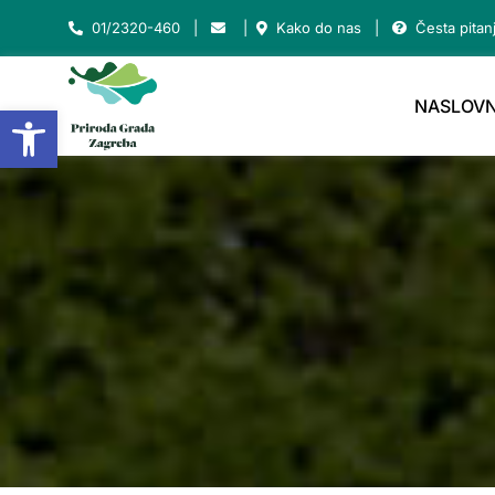
Skip
01/2320-460
|
|
Kako do nas
|
Česta pitan
to
content
NASLOVN
Open toolbar