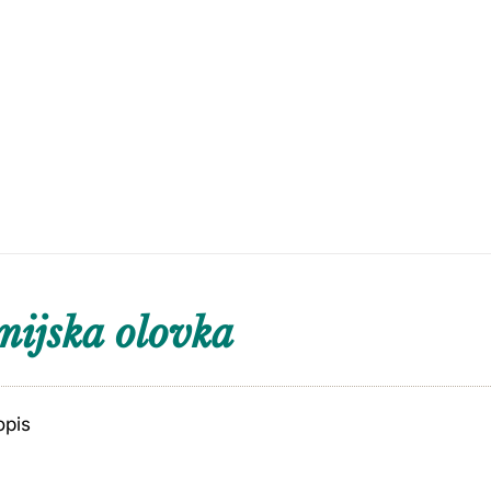
ijska olovka
opis