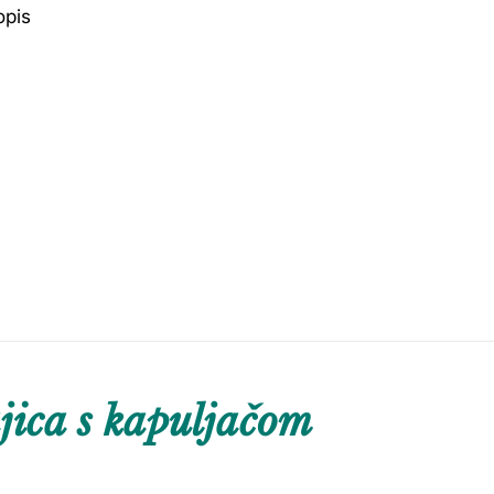
opis
ica s kapuljačom