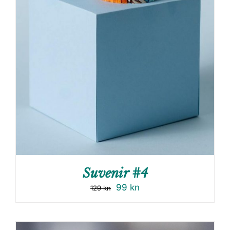
Suvenir #4
99
kn
129
kn