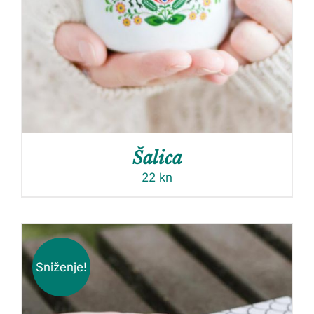
Šalica
22
kn
Sniženje!