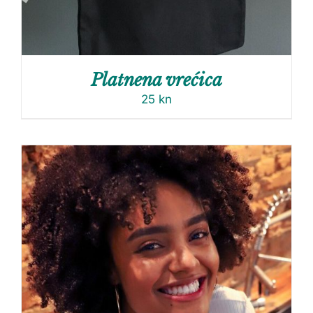
Platnena vrećica
25
kn