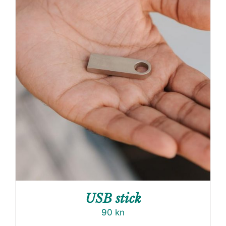
USB stick
90
kn