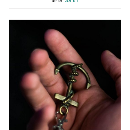
39
kn
49
kn