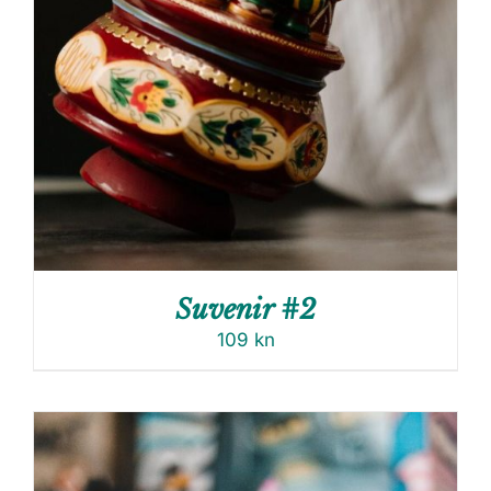
Suvenir #2
109
kn