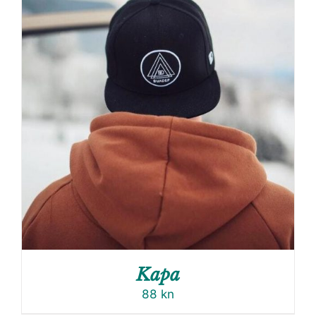
Kapa
88
kn