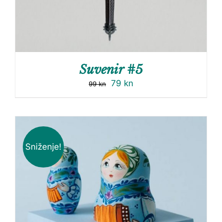
Suvenir #5
79
kn
99
kn
Sniženje!