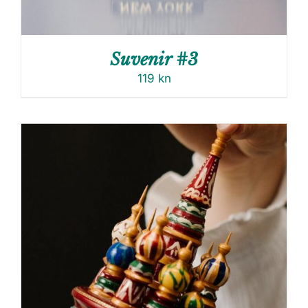
Suvenir #3
119
kn