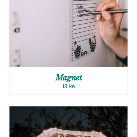
Magnet
18
kn