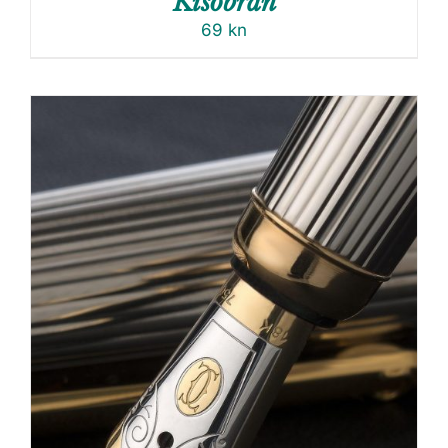
Kišobran
69
kn