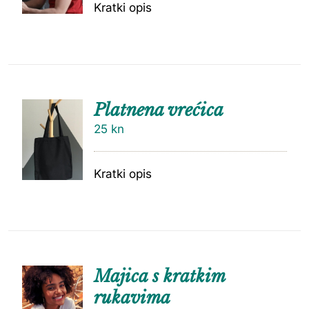
Kratki opis
Platnena vrećica
25
kn
Kratki opis
Majica s kratkim
rukavima