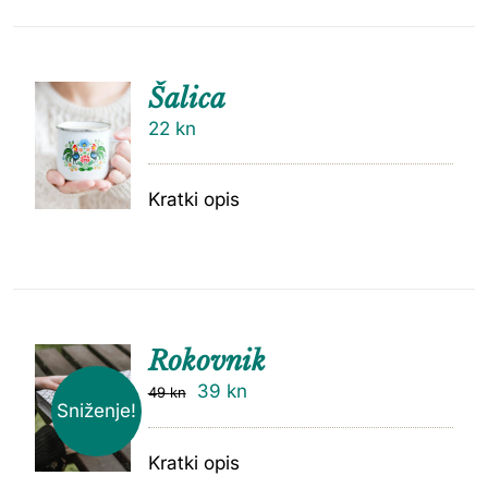
Šalica
22
kn
Kratki opis
Rokovnik
39
kn
49
kn
Sniženje!
Kratki opis