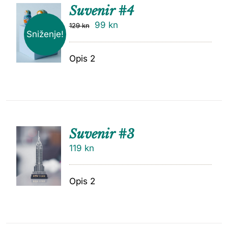
Suvenir #4
99
kn
129
kn
Sniženje!
Opis 2
Suvenir #3
119
kn
Opis 2