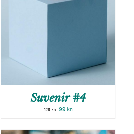
Suvenir #4
99
kn
129
kn