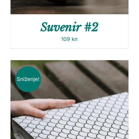
Suvenir #2
109
kn
Sniženje!