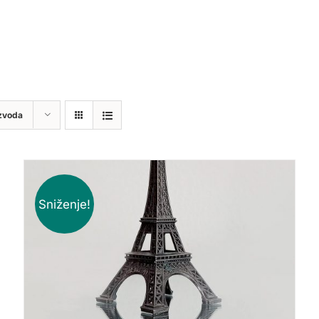
zvoda
Sniženje!