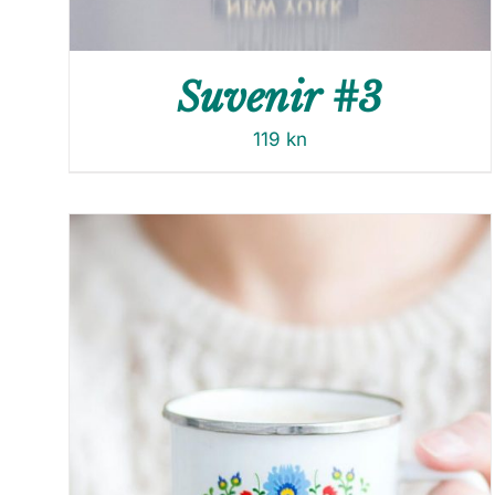
Suvenir #3
119
kn