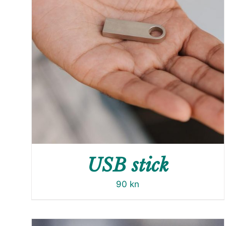
USB stick
90
kn