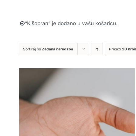
“Kišobran” je dodano u vašu košaricu.
Sortiraj po
Zadana narudžba
Prikaži
20 Proi