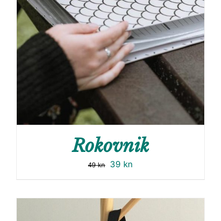
Rokovnik
39
kn
49
kn