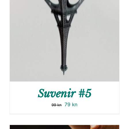
Suvenir #5
79
kn
99
kn