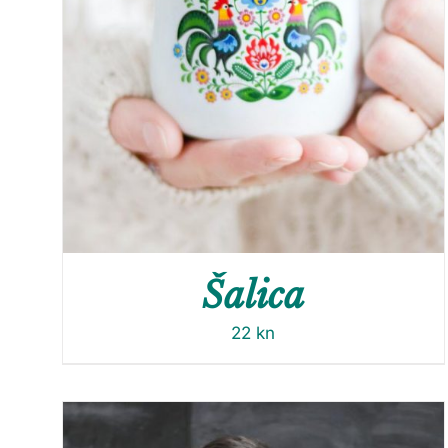
Šalica
22
kn