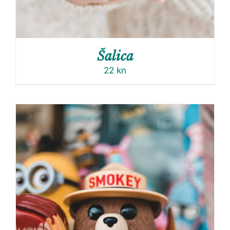
Šalica
22
kn