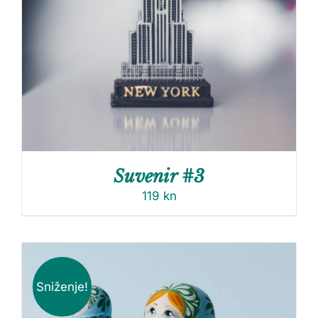
Suvenir #3
119
kn
Sniženje!