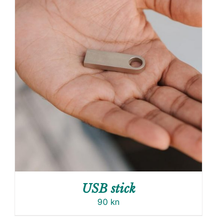
USB stick
90
kn