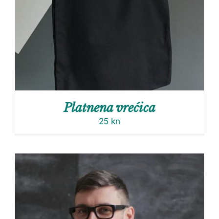
Platnena vrećica
25
kn