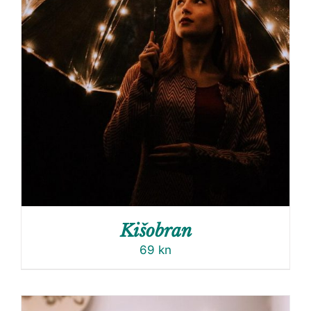
Kišobran
69
kn