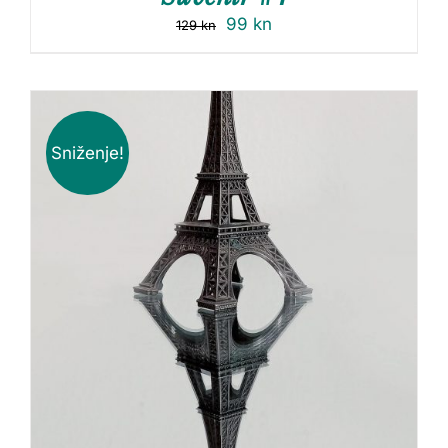
99
kn
129
kn
Sniženje!