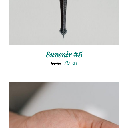
Suvenir #5
79
kn
99
kn