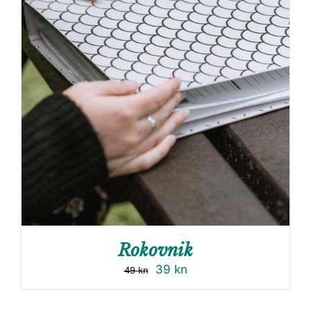
Rokovnik
39
kn
49
kn