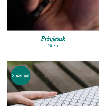
Privjesak
16
kn
Sniženje!