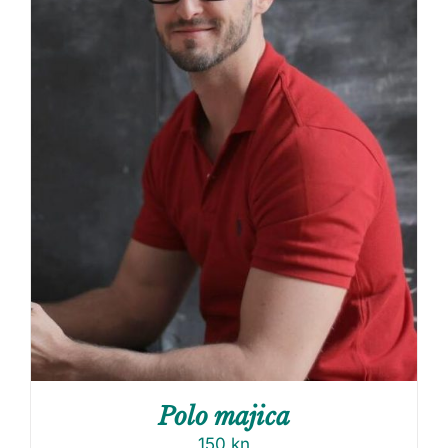
Polo majica
150
kn