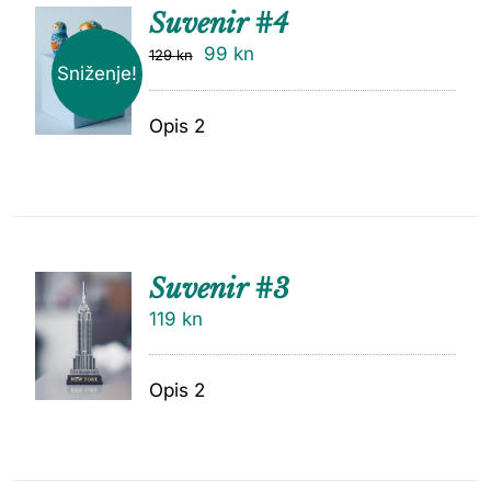
Suvenir #4
99
kn
129
kn
Sniženje!
Opis 2
Suvenir #3
119
kn
Opis 2