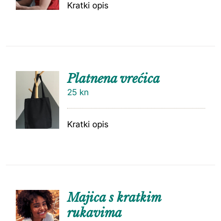
Kratki opis
Platnena vrećica
25
kn
Kratki opis
Majica s kratkim
rukavima