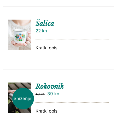
Šalica
22
kn
Kratki opis
Rokovnik
39
kn
49
kn
Sniženje!
Kratki opis