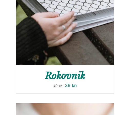
Rokovnik
39
kn
49
kn