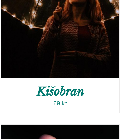
Kišobran
69
kn