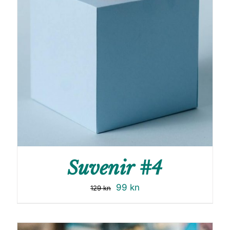
Suvenir #4
99
kn
129
kn