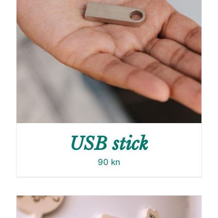
USB stick
90
kn