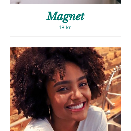
Magnet
18
kn