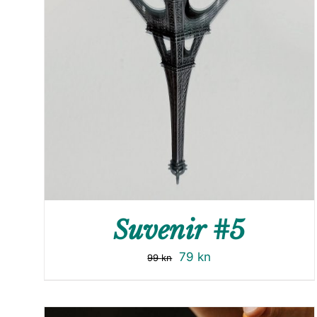
Suvenir #5
79
kn
99
kn