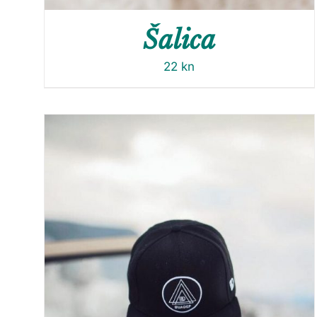
Šalica
22
kn