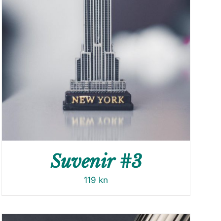
Suvenir #3
119
kn