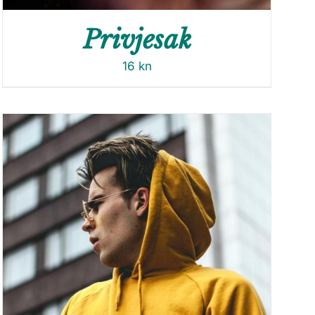
Privjesak
16
kn