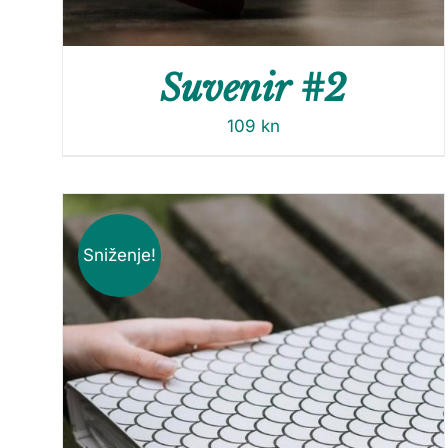
Suvenir #2
109
kn
Sniženje!