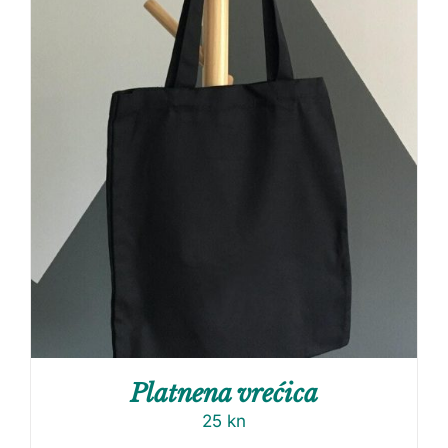
Platnena vrećica
25
kn