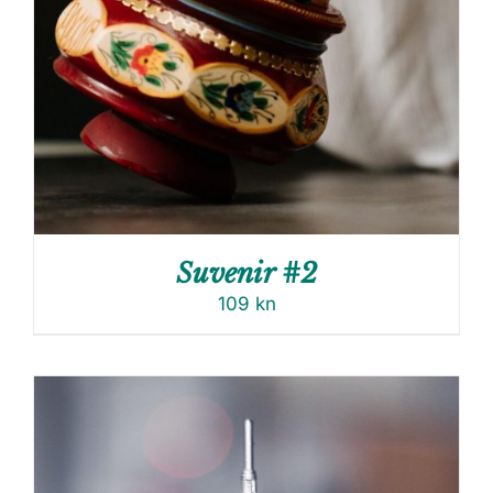
Suvenir #2
109
kn