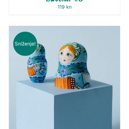
119
kn
Sniženje!