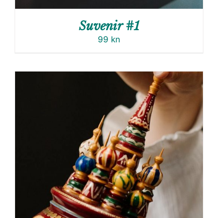
Suvenir #1
99
kn