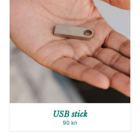
USB stick
90
kn