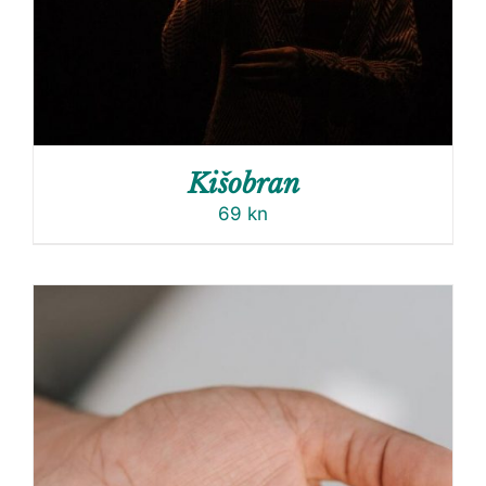
Kišobran
69
kn