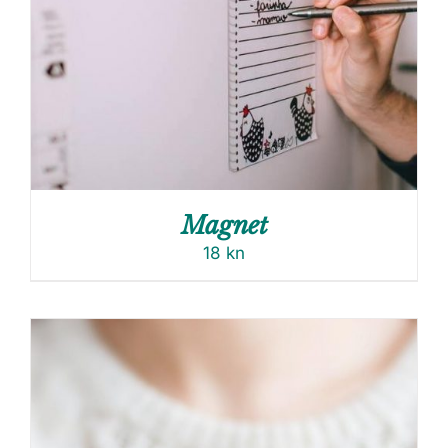
Magnet
18
kn