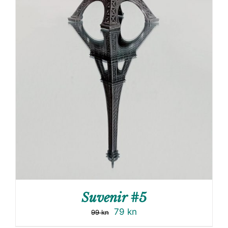
Suvenir #5
79
kn
99
kn