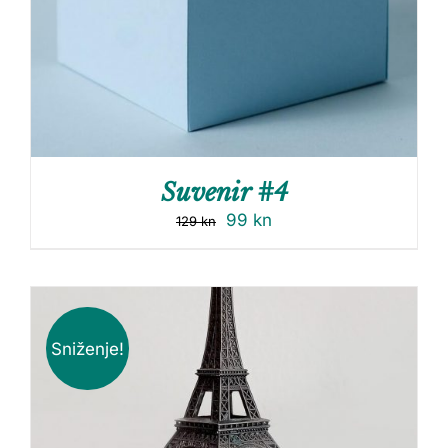
Suvenir #4
99
kn
129
kn
Sniženje!