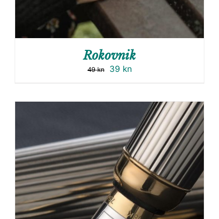
Rokovnik
39
kn
49
kn