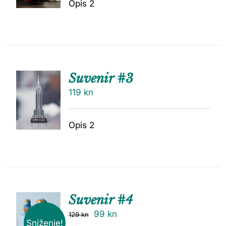
Opis 2
Suvenir #3
119
kn
Opis 2
Suvenir #4
99
kn
129
kn
Sniženje!