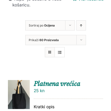
košaricu.
Sortiraj po
Ocijena
Prikaži
60 Proizvoda
Platnena vrećica
25
kn
Kratki opis