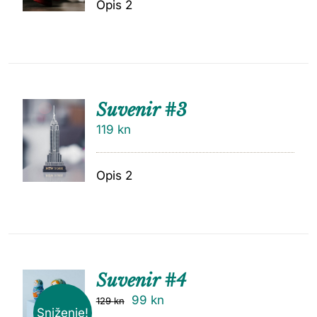
Opis 2
Suvenir #3
119
kn
Opis 2
Suvenir #4
99
kn
129
kn
Sniženje!