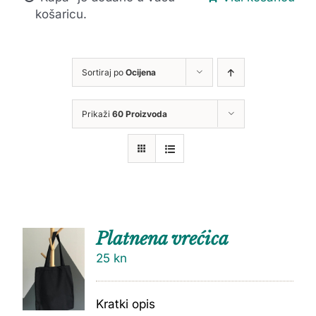
košaricu.
Sortiraj po
Ocijena
Prikaži
60 Proizvoda
Platnena vrećica
25
kn
Kratki opis