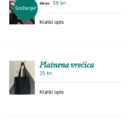
39
kn
49
kn
Sniženje!
Kratki opis
Platnena vrećica
25
kn
Kratki opis