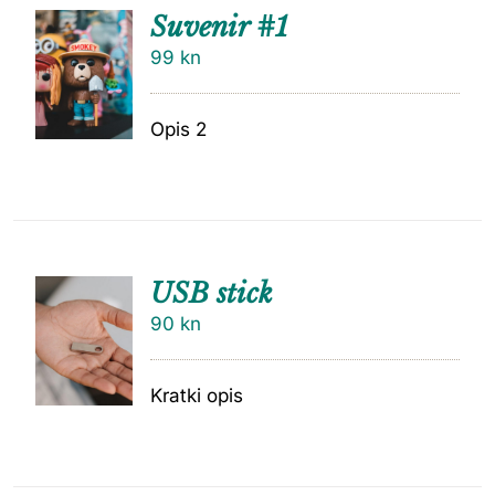
Suvenir #1
99
kn
Opis 2
USB stick
90
kn
Kratki opis