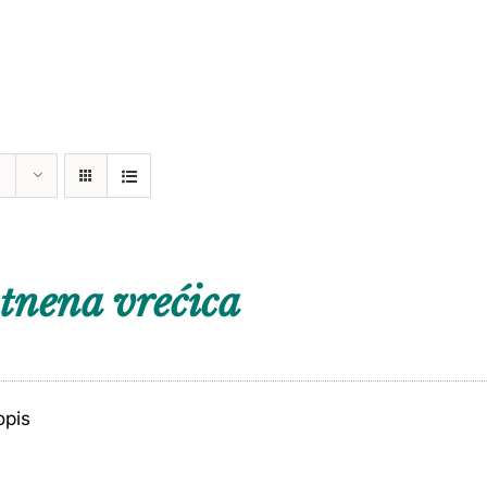
tnena vrećica
opis