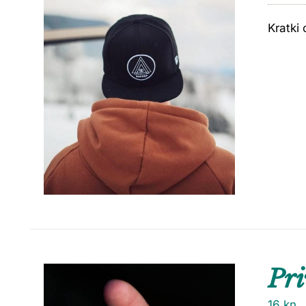
Kratki 
Pri
16
kn