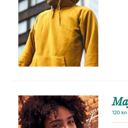
Maj
120
kn