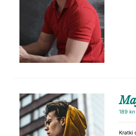
Maj
189
kn
Kratki 