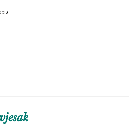
opis
vjesak