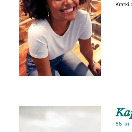
Kratki 
Ka
88
kn