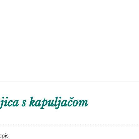
ica s kapuljačom
opis