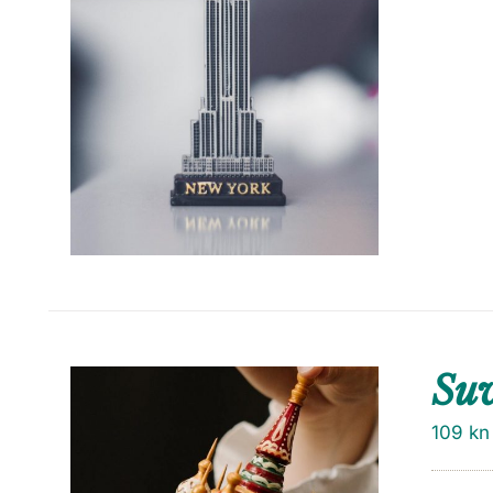
Su
109
kn