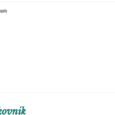
opis
kovnik