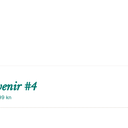
enir #4
99
kn