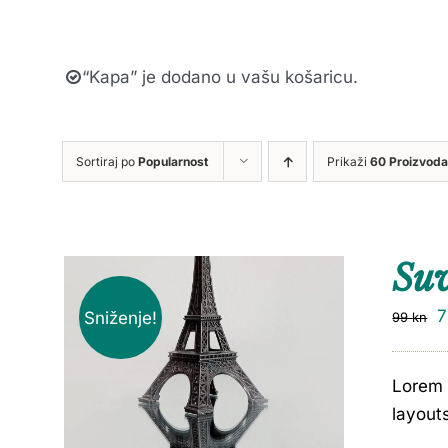
“Kapa” je dodano u vašu košaricu.
Sortiraj po
Popularnost
Prikaži
60 Proizvoda
Su
Sniženje!
99
kn
Lorem 
layout