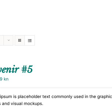
venir #5
79
kn
ipsum is placeholder text commonly used in the graphic, 
s and visual mockups.