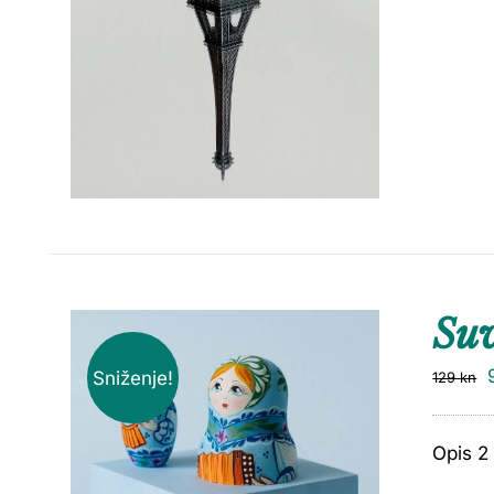
Suv
Sniženje!
129
kn
Opis 2