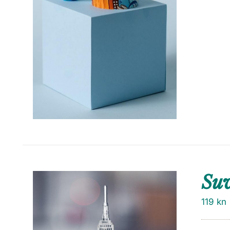
Su
119
kn