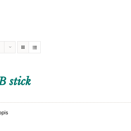
 stick
opis