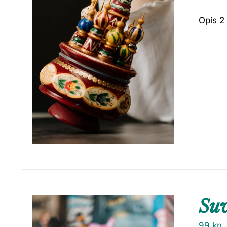
Opis 2
Suv
99
kn