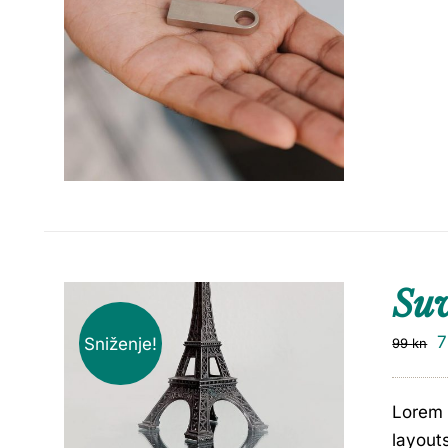
Su
Sniženje!
99
kn
Lorem 
layout