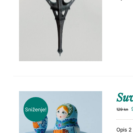
Suv
Sniženje!
129
kn
Opis 2