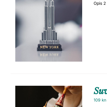
Opis 2
Su
109
kn