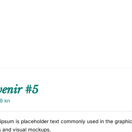
venir #5
79
kn
ipsum is placeholder text commonly used in the graphic, 
s and visual mockups.