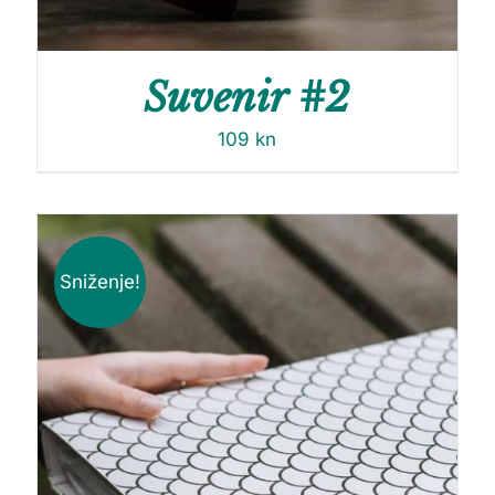
Suvenir #2
109
kn
Sniženje!