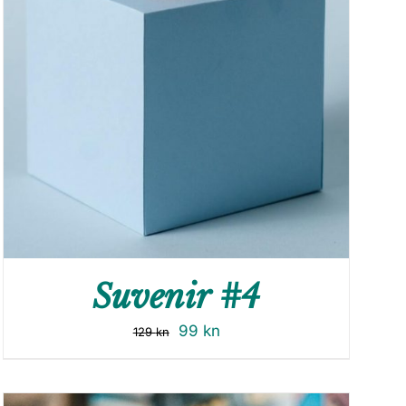
Suvenir #4
99
kn
129
kn