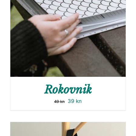
Rokovnik
39
kn
49
kn