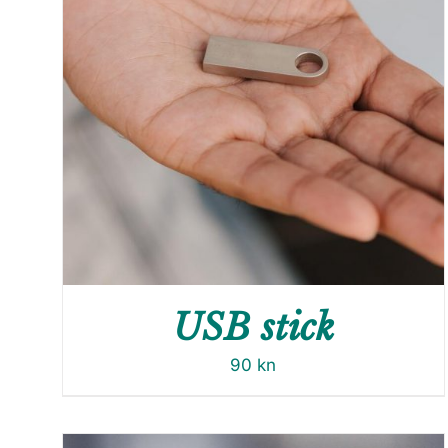
USB stick
90
kn