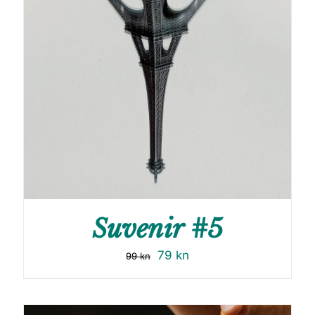
Suvenir #5
79
kn
99
kn