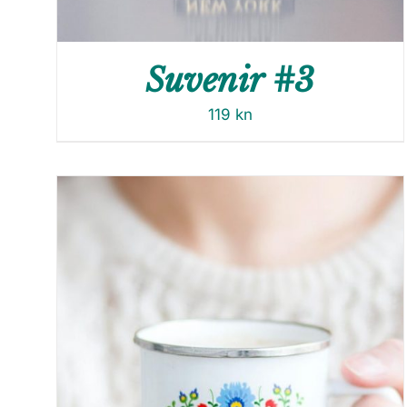
Suvenir #3
119
kn