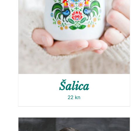
Šalica
22
kn