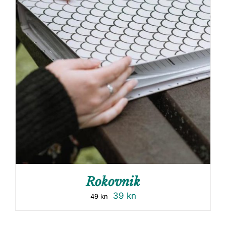
Rokovnik
39
kn
49
kn