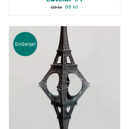
99
kn
129
kn
Sniženje!