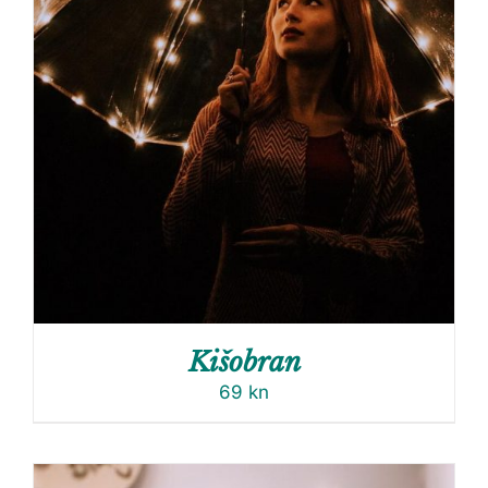
Kišobran
69
kn