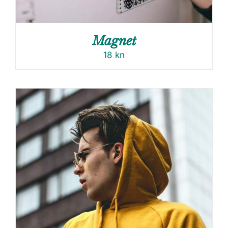
Magnet
18
kn