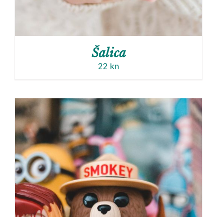
Šalica
22
kn