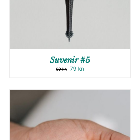
Suvenir #5
79
kn
99
kn