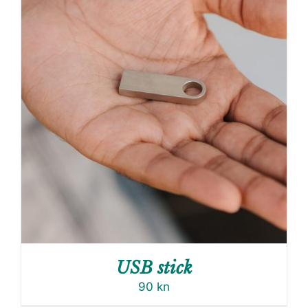
USB stick
90
kn