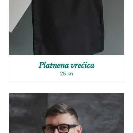
Platnena vrećica
25
kn