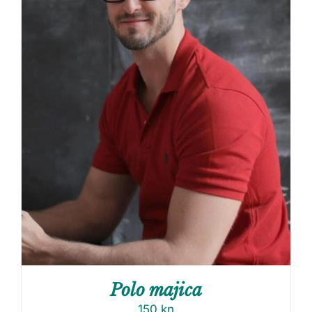
Polo majica
150
kn