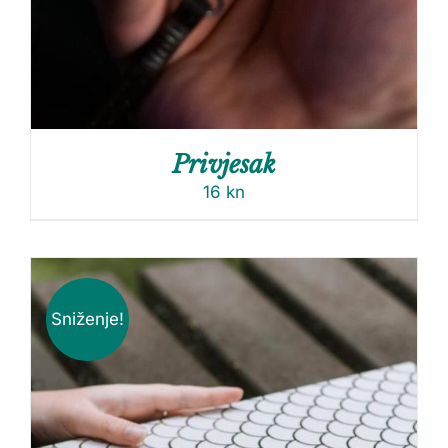
Privjesak
16
kn
Sniženje!