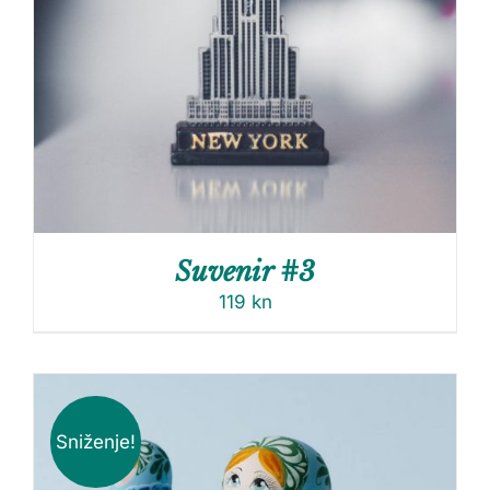
Suvenir #3
119
kn
Sniženje!