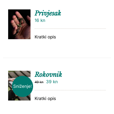
Privjesak
16
kn
Kratki opis
Rokovnik
39
kn
49
kn
Sniženje!
Kratki opis