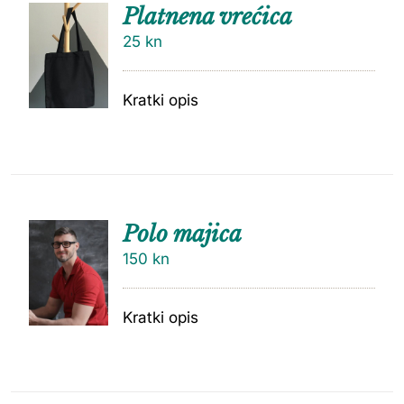
Platnena vrećica
25
kn
Kratki opis
Polo majica
150
kn
Kratki opis