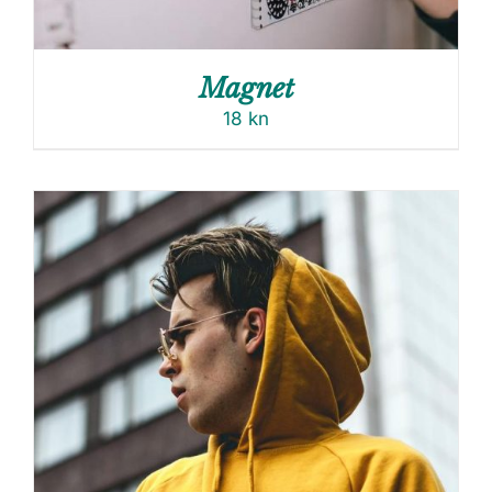
Magnet
18
kn