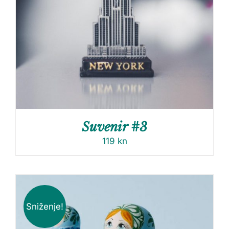
Suvenir #3
119
kn
Sniženje!