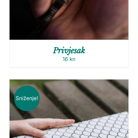
Privjesak
16
kn
Sniženje!