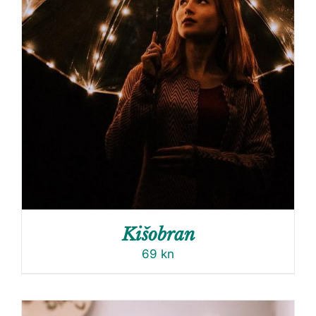
Kišobran
69
kn