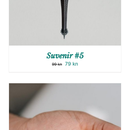
Suvenir #5
79
kn
99
kn