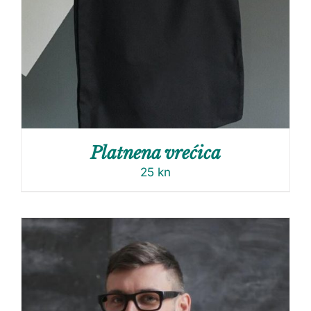
Platnena vrećica
25
kn