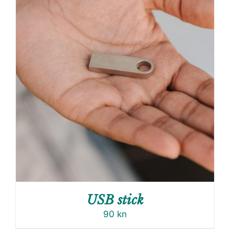
USB stick
90
kn