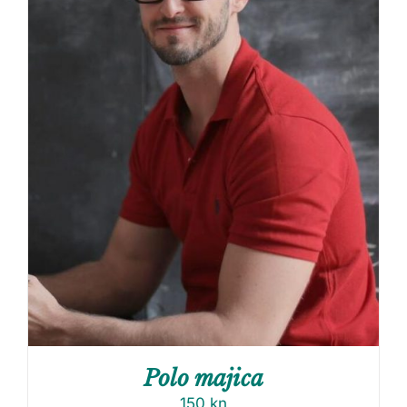
Polo majica
150
kn