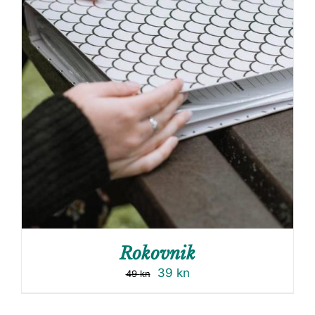
Rokovnik
39
kn
49
kn