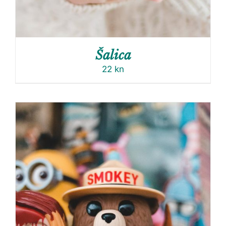
Šalica
22
kn