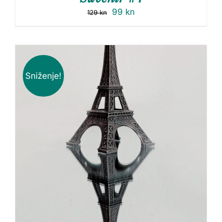
99
kn
129
kn
Sniženje!