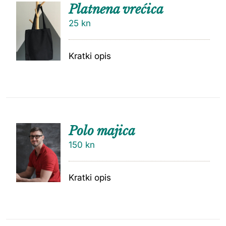
Platnena vrećica
25
kn
Kratki opis
Polo majica
150
kn
Kratki opis