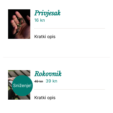
Privjesak
16
kn
Kratki opis
Rokovnik
39
kn
49
kn
Sniženje!
Kratki opis