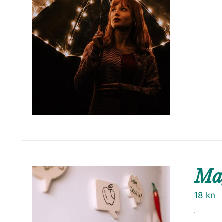
Ma
18
kn