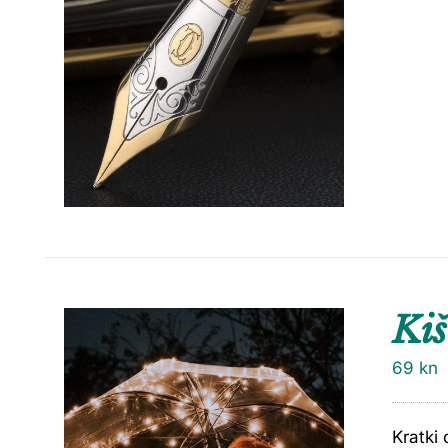
Ki
69
kn
Kratki 