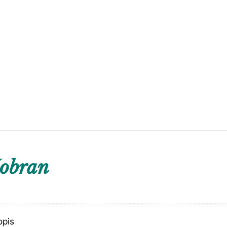
šobran
opis