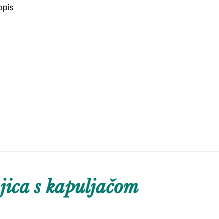
opis
ica s kapuljačom