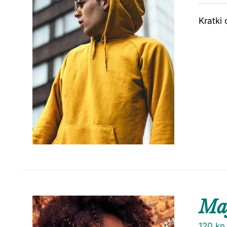
Kratki 
Maj
120
kn