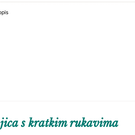
opis
ica s kratkim rukavima