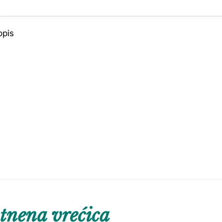
opis
tnena vrećica