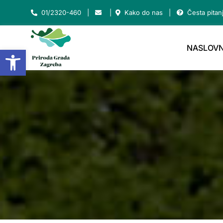
Skip
01/2320-460
|
|
Kako do nas
|
Česta pitan
to
content
NASLOVN
Open toolbar