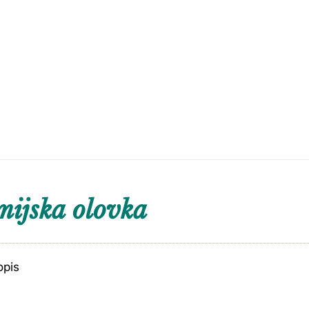
ijska olovka
opis