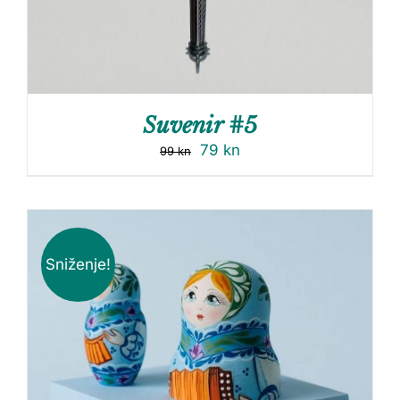
Suvenir #5
79
kn
99
kn
Sniženje!