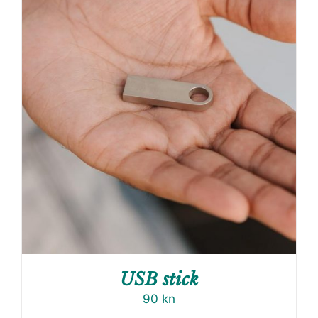
USB stick
90
kn