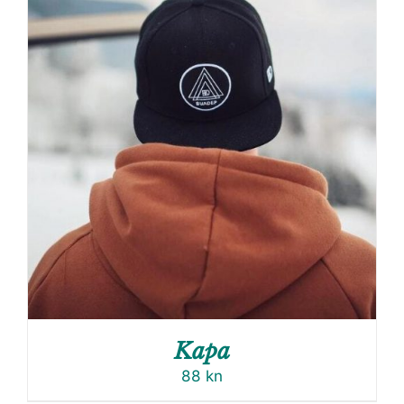
Kapa
88
kn