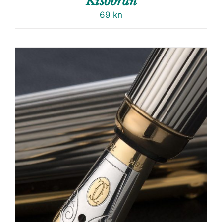
Kišobran
69
kn