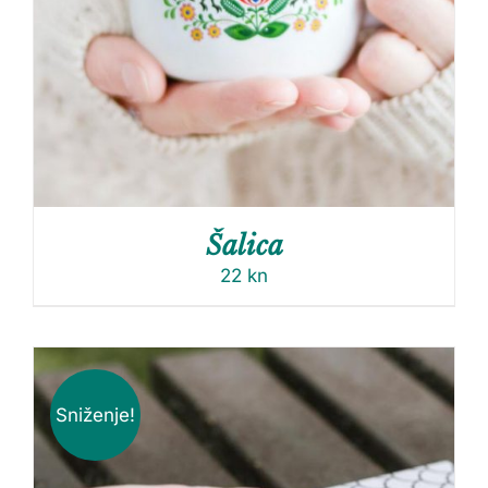
Šalica
22
kn
Sniženje!