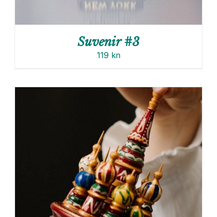
Suvenir #3
119
kn