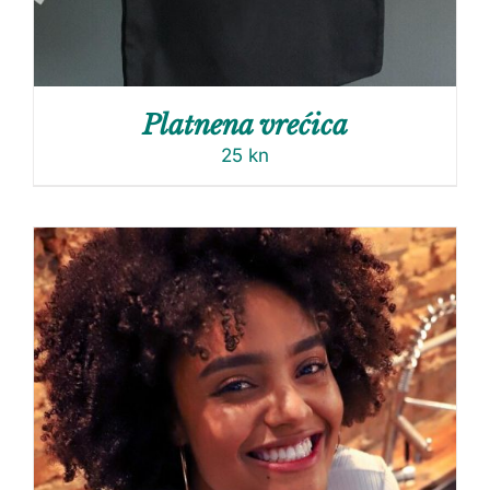
Platnena vrećica
25
kn