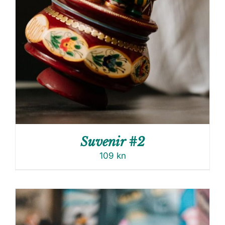
Suvenir #2
109
kn