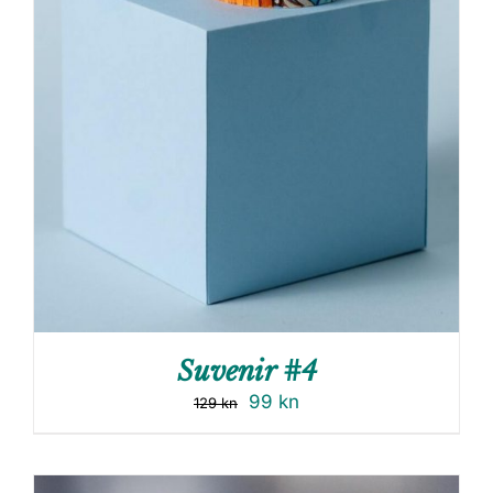
Suvenir #4
99
kn
129
kn