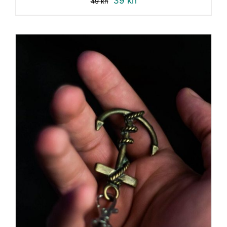
39
kn
49
kn