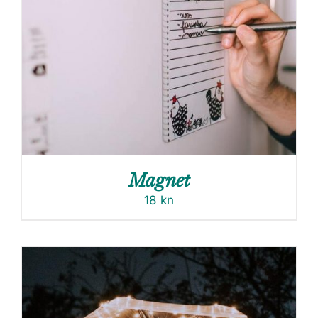
Magnet
18
kn