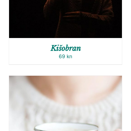
Kišobran
69
kn