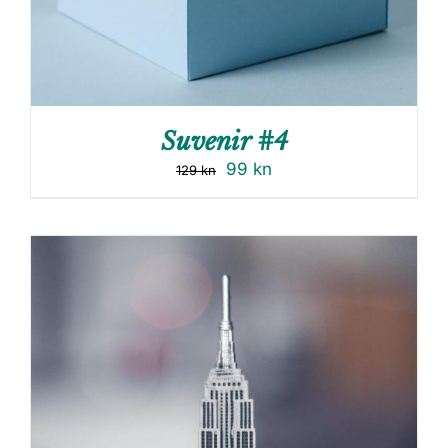
Suvenir #4
99
kn
129
kn