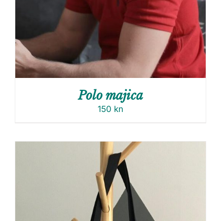
Polo majica
150
kn