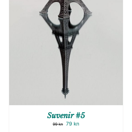
Suvenir #5
79
kn
99
kn