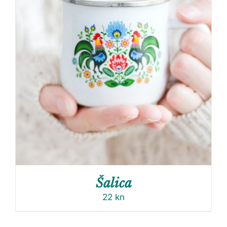
Šalica
22
kn