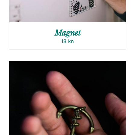
Magnet
18
kn