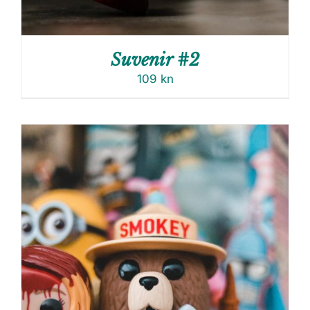
Suvenir #2
109
kn