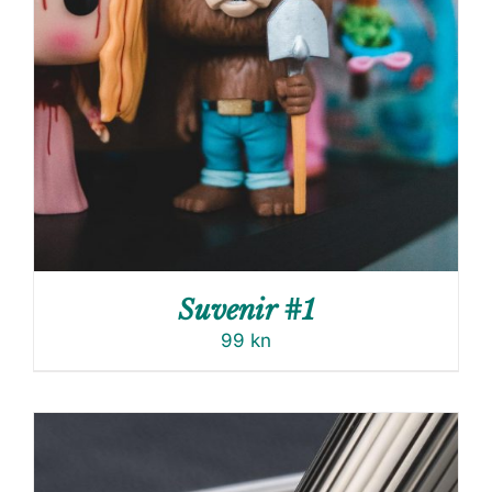
Suvenir #1
99
kn