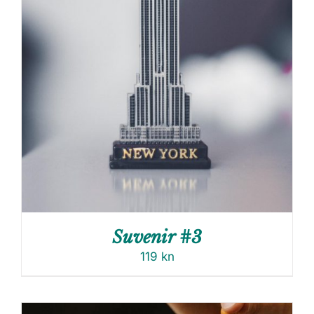
Suvenir #3
119
kn