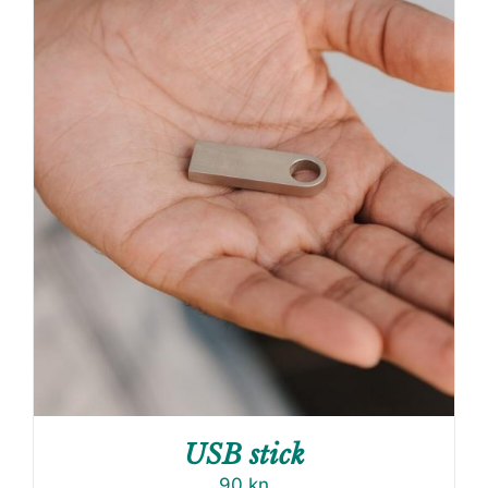
USB stick
90
kn