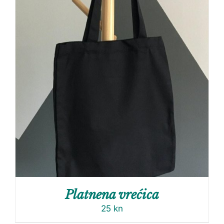
Platnena vrećica
25
kn