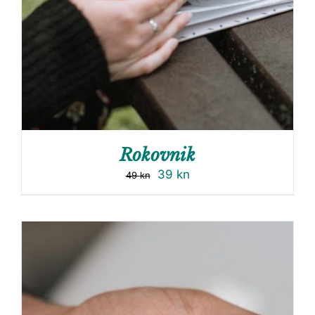
Rokovnik
39
kn
49
kn